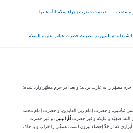
از مستحب
عصمت حضرت زهراء سلام اللَه علیها
شّهدا و ام البنین در مصیبت حضرت عباس علیهم السلام
ى حرم مطهّر را به غارت بردند؛ و بعدا در حرم مطهّر وارد شده؛
حسن مُجْتبى، و حضرت إمام زین العابدین، و حضرت إمام محمد
الله: صَفِیَّه و عاتِکَه و قبر حضرت
اُمُّ البنین
، و قبر حضرت
برارى که از حَدِّ إحصاء بیرون است؛ همگى را خراب و با خاک