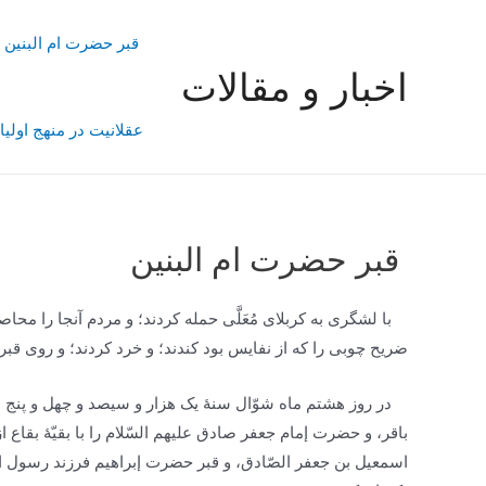
رش
ه
قبر حضرت ام البنین
حتوا
اخبار و مقالات
عقلانیت در منهج اولیا
قبر حضرت ام البنین
با لشگرى به کربلاى مُعَلَّی حمله کردند؛ و مردم آنجا را محا
ضریح چوبى را که از نفایس بود کندند؛ و خرد کردند؛ و روى قبر م
در روز هشتم ماه شوّال سنۀ یک هزار و سیصد و چهل و پنج ه
باقر، و حضرت إمام جعفر صادق علیهم السّلام را با بقیّۀ بقاع از قب
اسمعیل بن جعفر الصّادق، و قبر حضرت إبراهیم فرزند رسول الله