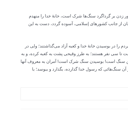
و دور زدن بر گرداگرد سنگ‌ها شرک است، خانۀ خدا را منهدم
لشان از جانب کشورهاى إسلامى، آسوده گردد، دست به این
 را در بوسیدن خانۀ خدا و کعبه آزاد مى‌گذاشتند؛ ولى در
یست تا سى نفر هستند؛ به طرز وقیحى پشت به کعبه کرده، و به
ین سنگ است! بوسیدن سنگ شرک است! آمران به معروف آنها
آن سنگ‌هائى که رسول خدا گذارده، بگذارد و ببوسد؛ با