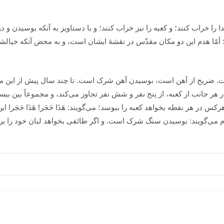
خدا را خراب کنند؛ و کعبه را نیز خراب کنند؛ و با دستاویز به آنکه بوسیدن 
؛ أمّا هدم این دو مکان مقدّس در نقشۀ ایشان است، و به محض آنکه خیا
. ضریح از آهن است، بوسیدن آهن شرک است. تا چند سال پیش از این مردم
ر هر جانب از کعبه، از پنج نفر و شش نفر تجاوز مى‌کند، و مجموعاً بین ب
هر
کس در هر نقطه بخواهد کعبه را ببوسد؛ مى‌گویند:
هَذَا حَجَر! هَذَا حَجَر
! ا
م مى‌گویند: بوسیدن سنگ شرک است. و اگر طائفى بخواهد لبان خود را بر 