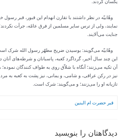
یکسان کردند.
وهّابیّه در نظر داشتند با تقارن انهدام این قبور، قبر رسول 
نمایند، ولى از ترس سایر مسلمین از فرق عامّه، جرأت نکردند
جنایت مى‌آلایند.
وهّابیّه مى‌گویند: بوسیدن ضریح مطهّر رسول الله شرک است
این چند سال أخیر، گرداگرد کعبه، پاسبانان و شرطه‌هاى آنان د
آن تکیه مى‌زنند؛ آنگاه با شلاّق روى به طواف کنندگان نموده؛ 
نیز در رکن عراقى، و شامى، و یمانى، نیز پشت به کعبه به مرد
تازیانه او را مى‌زنند؛ و مى‌گویند: شرک است.
قبر حضرت ام البنین
دیدگاهتان را بنویسید