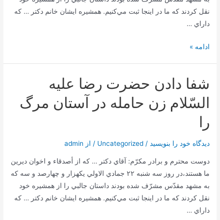
ذی
نقل كردند كه ما در اينجا ثبت مي‌كنيم. همشيره ايشان خانم دكتر … كه
القعده
داراي …
–
مشهد
شفا
ادامه »
دادن
حضرت
شفا دادن حضرت رضا عليه
رضا
عليه
السّلام زن حامله در آستان مرگ
السّلام
را
دیدگاه‌ خود را بنویسید
/
Uncategorized
/ از
admin
دوست محترم و برادر مكرّم: آقاي دكتر … كه از أصدقاء و اخوان ديرين
ما هستند،در روز سه شنبه ٢٢ جمادي الاولي يكهزار و چهارصد و سه كه
به مشهد مقدّس مشرّف شده بودند داستان جالبي را از همشيره خود
نقل كردند كه ما در اينجا ثبت مي‌كنيم. همشيره ايشان خانم دكتر … كه
داراي …