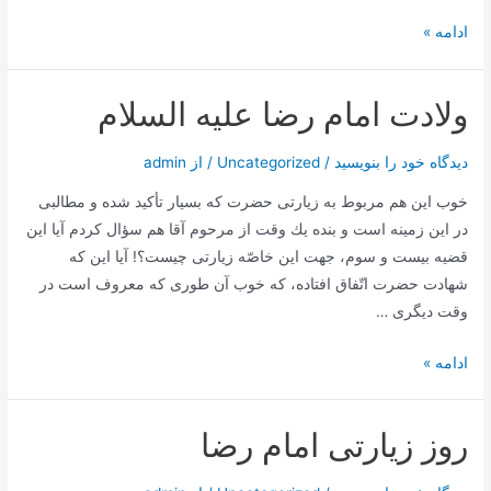
سخنرانی
ادامه »
با
موضوع
ولادت امام رضا علیه السلام
نیت
،
دیدگاه‌ خود را بنویسید
/
Uncategorized
/ از
admin
ملاک
ثواب
خوب این هم مربوط به زیارتی حضرت كه بسیار تأكید شده و مطالبی
و
در این زمینه است و بنده یك وقت از مرحوم آقا هم سؤال كردم آیا این
عقاب
قضیه بیست و سوم، جهت این خاصّه زیارتی چیست؟! آیا این كه
اعمال
شهادت حضرت اتّفاق افتاده، كه خوب آن طوری كه معروف است در
–
وقت دیگری …
حضرت
آیت
ولادت
ادامه »
الله
امام
طهرانی
رضا
روز زیارتی امام رضا
علیه
السلام