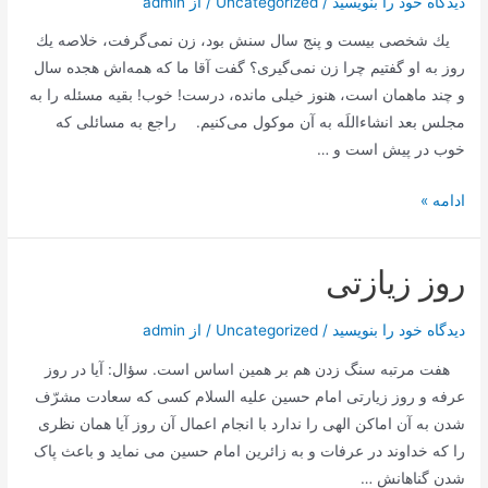
دیدگاه‌ خود را بنویسید
/
Uncategorized
/ از
admin
یك شخصی بیست و پنج سال سنش بود، زن نمی‌گرفت، خلاصه یك
روز به او گفتیم چرا زن نمی‌گیری؟ گفت آقا ما كه همه‌اش هجده سال
و چند ماهمان است، هنوز خیلی مانده، درست! خوب! بقیه مسئله را به
مجلس بعد انشاءاللَه به آن موكول می‌كنیم. راجع به مسائلی كه
خوب در پیش است و …
روز
ادامه »
زیارتی امام
رضا
روز زیازتی
دیدگاه‌ خود را بنویسید
/
Uncategorized
/ از
admin
هفت مرتبه سنگ زدن هم بر همین اساس است. سؤال: آیا در روز
عرفه و روز زیارتی امام حسین علیه السلام کسی که سعادت مشرّف
شدن به آن اماکن الهی را ندارد با انجام اعمال آن روز آیا همان نظری
را که خداوند در عرفات و به زائرین امام حسین می نماید و باعث پاک
شدن گناهانش …