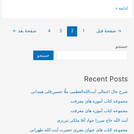
شفا
ادامه »
دادن
حضرت
صفحه‌بندی
رضا
→
صفحهٔ قبل
1
2
3
4
صفحهٔ بعد
←
نوشته‌ها
عليه
السّلام
جستجو
زن
جستجو
حامله
در
آستان
Recent Posts
مرگ
را
شرح حال اجمالی آیت‌الله‌العظمی ملّا حسین‌قلی همدانی
مجموعه کتاب آموزه های معرفت
مجموعه کتاب آموزه های معرفت
آیت اللَه حاج میرزا جواد آقا ملکی تبریزی
مجموعه کتاب های عنوان بصری حضرت آیت الله طهرانی