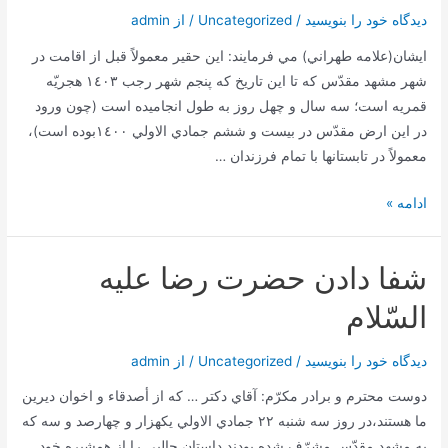
دیدگاه‌ خود را بنویسید
/
Uncategorized
/ از
admin
اهل
معرفت
ايشان(علامه طهراني) مي فرمايند: اين حقير معمولاً قبل از اقامت در
نسبت
شهر مشهد مقدّس كه تا اين تاريخ كه پنجم شهر رجب ١٤٠٣ هجريّه
به
قمريه است؛ سه سال و چهل روز به طول انجاميده است (چون ورود
آن
در اين ارض مقدّس در بيست و ششم جمادي الاولي ١٤٠٠بوده است)،
معمولاً در تابستانها با تمام فرزندان …
هدف
ادامه »
از
زیارت
شفا دادن حضرت رضا عليه
امام
رضا
السّلام
علیه
السلام
دیدگاه‌ خود را بنویسید
/
Uncategorized
/ از
admin
در
دوست محترم و برادر مكرّم: آقاي دكتر … كه از أصدقاء و اخوان ديرين
روز
ما هستند،در روز سه شنبه ٢٢ جمادي الاولي يكهزار و چهارصد و سه كه
23
به مشهد مقدّس مشرّف شده بودند داستان جالبي را از همشيره خود