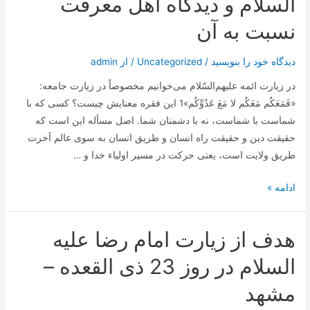
السلام و دیدگاه اهل معرفت
نسبت به آن
دیدگاه‌ خود را بنویسید
/
Uncategorized
/ از
admin
در زیارت ائمه علیهم‌السّلام می‌خوانیم مخصوصاً در زیارت جامعه:
«فَمَعَكُم مَعَكُم لا مَعَ عَدُوِّكُم»1 این فقره معنایش چیست؟ كسی كه با
شماست با شماست، نه با دشمنان شما. اصل مسأله این است كه
حقیقت دین و حقیقت راه انسان و طریق انسان به سوی عالم آخرت
طریق ولایت است، یعنی حركت در مسیر اولیاء خدا و …
اهمیت
ادامه »
زیارت
امام
هدف از زیارت امام رضا علیه
رضا
علیه
السلام در روز 23 ذی القعده –
السلام
مشهد
و
دیدگاه