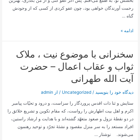
بخشش تو، به طمع می‌افتم. پس اگر عفو کنی و از من بگذری، بهترین
رحمت آورندگان خواهی بود، چون عفو کردی از کسی که از وجودش
گناه …
دستگیری
ادامه »
امام
علیه
سخنرانی با موضوع نیت ، ملاک
السلام
براساس
ثواب و عقاب اعمال – حضرت
میزان
آیت الله طهرانی
همت
و
دیدگاه‌ خود را بنویسید
/
Uncategorized
/ از
admin
طلب
افراد
ستایش و ثنا ذات اقدس پروردگار را سزاست، و درود و تحیّات پیامبر
–
اکرم و اهل بیت اطهارش را رواست، که مقام تکوین و تشریع خلائق را
ابو
در دو نقطۀ نزول و صعود متعهّد گشته‌اند و با هدایت و ارشاد راستین،
حمزه
افراد مستعد را به سر منزل مقصود و نشئۀ تجرّد و توحید رهنمون
ثمالی
می‌شوند. نوشتار …