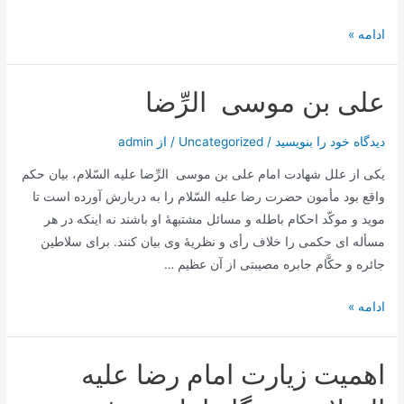
روز
ادامه »
زیازتی
علی بن موسی الرِّضا
دیدگاه‌ خود را بنویسید
/
Uncategorized
/ از
admin
یكی از علل شهادت امام علی بن موسی الرِّضا علیه السّلام، بیان حكم
واقع بود مأمون حضرت رضا علیه السّلام را به دربارش آورده است تا
موید و موكّد احكام باطله و مسائل مشتبهۀ او باشند نه اینكه در هر
مسأله ای حكمی را خلاف رأی و نظریۀ وی بیان كنند. برای سلاطین
جائره و حكَّام جابره مصیبتی از آن عظیم …
علی
ادامه »
بن
موسی
اهمیت زیارت امام رضا علیه
الرِّضا