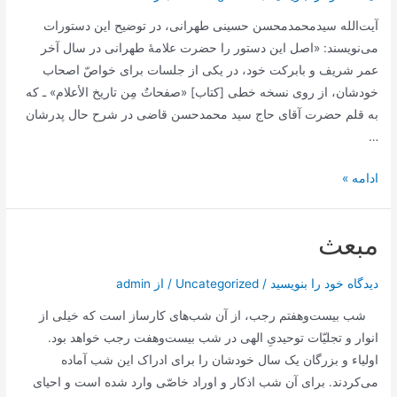
علیه
آیت‌الله سیدمحمدمحسن حسینی طهرانی، در توضیح این دستورات
السلام
می‌نویسند: «اصل این دستور را حضرت علامۀ طهرانی در سال آخر
(اللهم
عمر شریف و بابرکت خود، در یکی از جلسات برای خواصّ اصحاب
انی
خودشان، از روی نسخه خطی [کتاب] «صفحاتٌ مِن تاریخ الأعلام» ـ که
اسئلک
به قلم حضرت آقای حاج سید محمدحسن قاضی در شرح حال پدرشان
بمعانی
…
جمیع
…
دستورات
ادامه »
)
سید
علی
مبعث
قاضی
در
دیدگاه‌ خود را بنویسید
/
Uncategorized
/ از
admin
ماه‌های
رجب
شب بیست‌وهفتم رجب، از آن شب‌هاى کارساز است که خیلى از
و
انوار و تجلیّات توحیدىِ الهى در شب بیست‌وهفت رجب خواهد بود.
شعبان
اولیاء و بزرگان یک سال خودشان را براى ادراک این شب آماده
و
مى‌کردند. برای آن شب اذکار و اوراد خاصّى وارد شده است و احیای