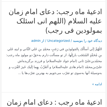
رجب:
ادعیۀ ماه رجب: دعای امام زمان
دعای
امام
علیه السلام (اللهم انی اسئلک
زین
بمولودین فی رجب)
العابدین
(یا
دیدگاه‌ خود را بنویسید
/
Uncategorized
/ از
admin
من
یملک
اللٰهُمَّ إنّي أسألُك بِالمَولودَينِ في رَجَبٍ محمّدِ بنِ عَلي الثّاني و ابنِهِ عَلي
حوائج
بنِ مُحَمَّدٍ المُنتَجَب بارإلٰها، از تو مسألت دارم به‌حقّ دو مولودِ ماه رجب:
السائلین)
محمّد‌بن‌علیّ ثانی (امام جواد علیه‌السلام) و فرزند برگزیده‌اش
علیّ‌بن‌محمّد (امام هادی علیه‌السلام) و أتَقَرَّبُ بِهِما إلَيك خَيرَ القُرَب و
به‌وسیلۀ آنها به‌سوی تو تقرّب می‌جویم به بهترین تقرّب‌ها يا …
ادعیۀ
ادامه »
ماه
رجب:
ادعیۀ ماه رجب : دعای امام زمان
دعای