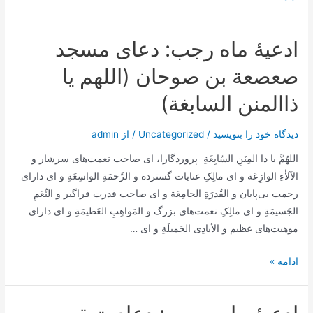
کامل
مناجات
ادعیۀ ماه رجب: دعای مسجد
شعبانیه
صعصعة بن صوحان (اللهم یا
ذاالمنن السابغة)
دیدگاه‌ خود را بنویسید
/
Uncategorized
/ از
admin
اللٰهُمَّ يا ذا المِنَنِ السّابِغَةِ پروردگارا، ای صاحب نعمت‌های سرشار و
الآلاٰءِ الوازِعَة و ای مالِکِ عنایات گسترده و الرَّحمَةِ الواسِعَةِ و ای دارای
رحمت بی‌پایان و القُدرَةِ الجامِعَة و ای صاحب قدرت فراگیر و النِّعَمِ
الجَسيمَةِ و ای مالِکِ نعمت‌های بزرگ و المَواهِبِ العَظيمَةِ و ای دارای
موهبت‌های عظیم و الأيادِى الجَميلَةِ و ای …
ادعیۀ
ادامه »
ماه
رجب: