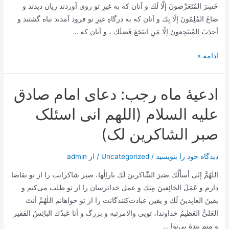
خَسِرَ المُتَعَرِّضونَ إلّا لَك و آنان که به غیرِ تو روی آوردند زیان دیدند و
ارجوه
ضاعَ المُلِمّونَ إلّا بِك و آنان که به درگاهِ غیرِ تو فرود آمدند تباه گشتند و
لکل
أجدَبَ المُنتَجِعونَ إلّا مَنِ انتَجَعَ فَضلَك ، و آنان که …
خیر)
ادعیۀ
ادامه »
ماه
رجب:
ادعیۀ ماه رجب: دعای امام صادق
دعای
امام
علیه السلام (اللهم انی اسئلک
صادق
صبر الشاکرین لک)
علیه
السلام
دیدگاه‌ خود را بنویسید
/
Uncategorized
/ از
admin
اللٰهُمَّ إنّى أسأَلُك صَبرَ الشّاكرينَ لَك باراِلٰها، صبر شاکرانت را از تو تقاضا
دارم و عَمَلَ الخائِفينَ مِنك و عمل خداترسان را از تو طلب می‌کنم و
يقينَ العابِدينَ لَك و یقین عبادت‌کنندگانت را از تو خواهانم اللٰهُمَّ أنتَ
العَلىُّ العَظيمُ خداوندا، تویی والامرتبه و بزرگ و أنا عَبدُك البائِسُ الفَقير
و منم بندۀ بی‌نوا …