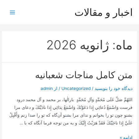
رش
اخبار و مقالات
ه
Main
حتوا
Menu
ماه:
ژانویه 2026
متن کامل مناجات شعبانیه
دیدگاه‌ خود را بنویسید
/
Uncategorized
/ از
admin
اللهُمَّ صَلِّ عَلَى مُحَمَّدٍ وَآلِ مُحَمَّدٍ بارالٰها، بر محمد و آل محمد درود
فرست وَاسْمَعْ دُعائِي إِذا دَعَوْتُكَ وَاسْمَعْ نِدَائِي إِذا نادَيْتُكَ و دعای مرا
بشنو چون تو را بخوانم و ندای مرا بشنو آن‌گاه که تو را صدا زنم وَأَقْبِلْ
عَلَيَّ إِذا ناجَيْتُكَ فَقَدْ هَرَبْتُ إِلَيْكَ و به من توجه فرما آنگاه که با …
متن
ادامه »