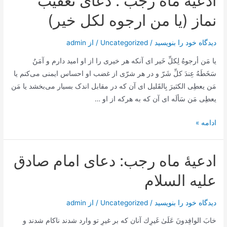
ادعیۀ ماه رجب : دعای تعقیب
دعای
مسجد
نماز (یا من ارجوه لکل خیر)
صعصعة
بن
دیدگاه‌ خود را بنویسید
/
Uncategorized
/ از
admin
صوحان
يا مَن أرجوهُ لِكلِّ خَير ای آنکه هر خیری را از او امید دارم و آمَنُ
(اللهم
سَخَطَهُ عِندَ كلِّ شَرّ و در هر شرّی از غضب او احساس ایمنی می‌کنم يا
یا
مَن يعطِى الكثيرَ بِالقَليل ای آن که در مقابل اندک بسیار می‌بخشد يا مَن
ذاالمنن
يعطِى مَن سَألَه ای آن که به هرکه از او …
السابغة)
ادعیۀ
ادامه »
ماه
رجب
ادعیۀ ماه رجب: دعای امام صادق
:
دعای
علیه السلام
تعقیب
نماز
دیدگاه‌ خود را بنویسید
/
Uncategorized
/ از
admin
(یا
خابَ الوافِدونَ عَلَىٰ غَيرِك آنان که بر غیرِ تو وارد شدند ناکام شدند و
من