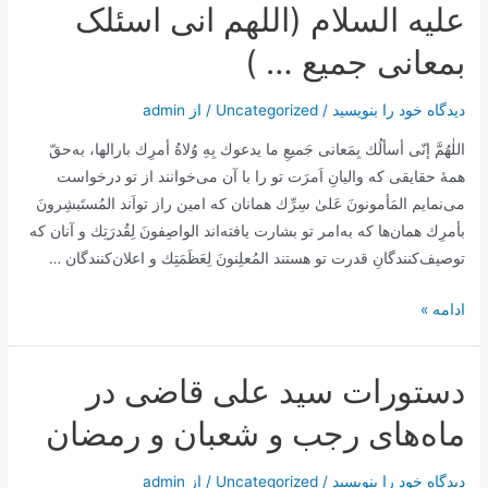
امام
علیه السلام (اللهم انی اسئلک
زمان
بمعانی جمیع … )
علیه
السلام
دیدگاه‌ خود را بنویسید
/
Uncategorized
/ از
admin
(اللهم
انی
اللٰهُمَّ إنّى أسألُك بِمَعانى جَميعِ ما يدعوك بِهِ وُلاةُ أمرِك بارالها، به‌حقّ
اسئلک
همۀ حقایقی که والیانِ اَمرَت تو را با آن می‌خوانند از تو درخواست
بمولودین
می‌‌نمایم المَأمونونَ عَلىٰ سِرِّك همانان که امین راز تواَند المُستَبشِرونَ
فی
بأمرِك همان‌ها که به‌امر تو بشارت‌ یافته‌اند الواصِفونَ لِقُدرَتِك و آنان که
رجب)
توصیف‌کنندگانِ قدرت تو هستند المُعلِنونَ لِعَظَمَتِك و اعلان‌کنندگان …
ادعیۀ
ادامه »
ماه
رجب
دستورات سید علی قاضی در
:
دعای
ماه‌های رجب و شعبان و رمضان
امام
زمان
دیدگاه‌ خود را بنویسید
/
Uncategorized
/ از
admin