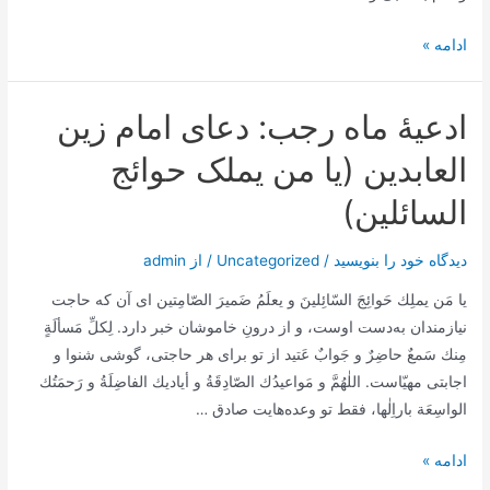
ادعیۀ
ادامه »
ماه
رجب:
ادعیۀ ماه رجب: دعای امام زین
دعای
امام
العابدین (یا من یملک حوائج
صادق
السائلین)
علیه
السلام
دیدگاه‌ خود را بنویسید
/
Uncategorized
/ از
admin
(اللهم
انی
يا مَن يملِك حَوائِجَ السّائِلينَ و يعلَمُ ضَميرَ الصّامِتين ای آن که حاجت
اسئلک
نیازمندان به‌دست اوست، و از درونِ خاموشان خبر دارد. لِكلِّ مَسألَةٍ
صبر
مِنك سَمعٌ حاضِرٌ و جَوابٌ عَتيد از تو برای هر حاجتی، گوشی شنوا و
الشاکرین
اجابتی مهیّاست. اللٰهُمَّ و مَواعيدُك الصّادِقَةُ و أياديك الفاضِلَةُ و رَحمَتُك
لک)
الواسِعَة باراِلٰها، فقط تو وعده‌هایت صادق‌ …
ادعیۀ
ادامه »
ماه