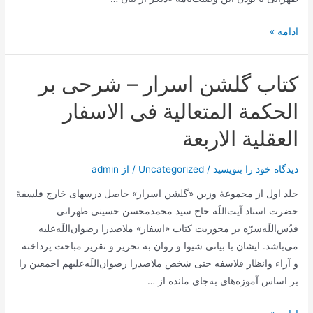
کتاب
ادامه »
حیات
جاوید
کتاب گلشن اسرار – شرحی بر
الحکمة المتعالیة‌ فی الاسفار
العقلیة‌ الاربعة
دیدگاه‌ خود را بنویسید
/
Uncategorized
/ از
admin
جلد اول از مجموعۀ وزین «گلشن اسرار» حاصل درسهای خارج فلسفۀ
حضرت استاد آیت‌اللَه حاج سید محمدمحسن حسینی طهرانی
قدّس‌اللَه‌سرّه بر محوریت کتاب «اسفار» ملاصدرا رضوان‌اللَه‌علیه
می‌باشد. ایشان با بیانی شیوا و روان به تحریر و تقریر مباحث پرداخته
و آراء وانظار فلاسفه حتی شخص ملاصدرا رضوان‌اللَه‌علیهم اجمعین را
بر اساس آموزه‌های به‌جای مانده از …