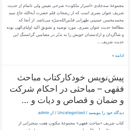
مجموعۀ سه‌جلدی «اسرار ملکوت» شرحی نفیس ولی ناتمام از حدیث
سروش
شریف عنوان بصری است که از رشحاتِ قلم حضرت آیة‌الله حاج سید
درباره
محمدمحسن حسینی طهرانی قدّس‌الله‌سرّه می‌باشد. از آنجا که
وحى
مطالعۀ حدیث عنوان بصری، مورد توصیه و تشویقِ اکید اولیای‌الهی بوده
و شاگردان و ارادتمندان خویش را به تدبّر در مضامین گرانسنگِ این
حدیث شریف …
مجموعه
ادامه »
کتاب
3
پیش‌نویس خودکارکتاب مباحث
جلدی
اسرار
فقهی – مباحثی در احکام شرکت
ملکوت
و ضمان و قصاص و دیات و …
آیت
الله
دیدگاه‌ خود را بنویسید
/
Uncategorized
/ از
admin
طهرانی
کتاب شریف «مباحث فقهی» مجموعۀ مکتوبِ‌ هفت‌ سخنرانی از