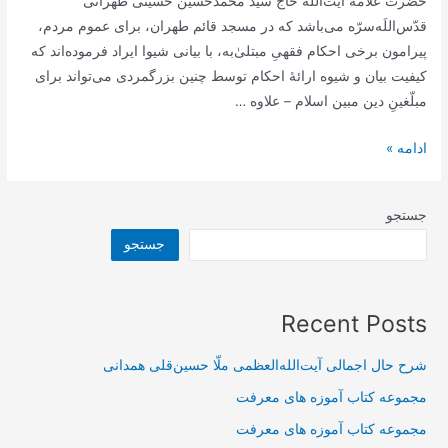
حضرت علامه آیت‌اللَه حاج سید محمدحسین حسینی طهرانی
قدّس‌اللَه‌سرّه می‌باشد که در مسجد قائم طهران، برای عموم مردم،
پیرامون برخی احکام فقهیِ مبتلیٰ‌به، با بیانی شیوا ایراد فرموده‌اند که
کیفیت بیان و شیوه ارائۀ احکام توسط چنین بزرگمردی می‌تواند برای
مبلّغینِ دین مبین اسلام – علاوه …
پیش‌نویس
ادامه »
خودکارکتاب
مباحث
جستجو
فقهی
جستجو
–
مباحثی
در
Recent Posts
احکام
شرکت
شرح حال اجمالی آیت‌الله‌العظمی ملّا حسین‌قلی همدانی
و
ضمان
مجموعه کتاب آموزه های معرفت
و
مجموعه کتاب آموزه های معرفت
قصاص