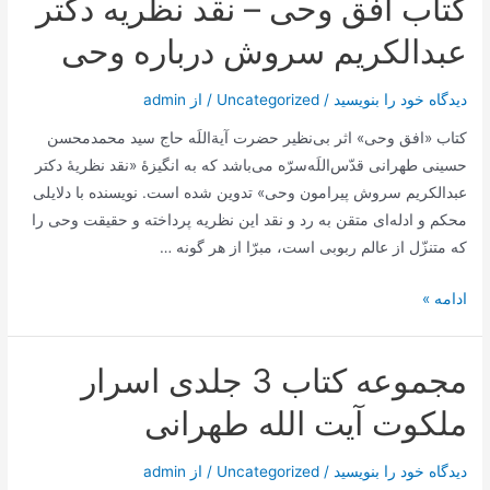
کتاب افق وحی – نقد نظريه دکتر
در
حجیت
عبدالكريم سروش درباره وحى
افعال
و
دیدگاه‌ خود را بنویسید
/
Uncategorized
/ از
admin
گفتار
کتاب «افق وحی» اثر بی‌نظیر حضرت آیة‌اللَه حاج سید محمدمحسن
اولیاء
حسینی طهرانی قدّس‌اللَه‌سرّه می‌باشد که به انگیزۀ «نقد نظریۀ دکتر
الهی
عبدالکریم سروش پیرامون وحی» تدوین شده است. نویسنده با دلایلی
–
محکم و ادله‌ای متقن به رد و نقد این نظریه پرداخته و حقیقت وحی را
آیت
که متنزّل از عالم ربوبی است، مبرّا از هر گونه …
الله
طهرانی
کتاب
ادامه »
افق
وحی
مجموعه کتاب 3 جلدی اسرار
–
نقد
ملکوت آیت الله طهرانی
نظريه
دکتر
دیدگاه‌ خود را بنویسید
/
Uncategorized
/ از
admin
عبدالكريم