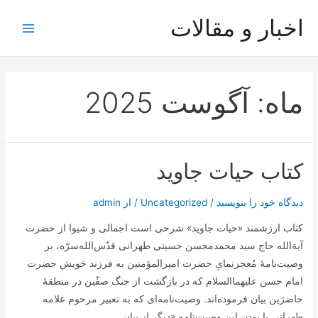
رش
اخبار و مقالات
ه
Main
حتوا
Menu
ماه:
آگوست 2025
کتاب حیات جاوید
دیدگاه‌ خود را بنویسید
/
Uncategorized
/ از
admin
کتاب ارزشمند «حیات جاوید» شرحی است اجمالی و شیوا از حضرت
آیة‌الله حاج سید محمدمحسن حسینی طهرانی قدّس‌الله‌سرّه، بر
وصیت‌نامۀ مُعجز‌نمایِ حضرت امیرالمؤمنین به فرزند خویش حضرت
امام حسن علیهما‌السلام که در بازگشت از جنگ صفّین در منطقۀ
حاضرَین بیان فرموده‌اند. وصیت‌نامه‌ای که به تعبیر مرحوم علامه
طهرانی با بودن این وصیت‌نامه «دیگر از بیان …