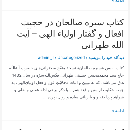
کتاب
ادامه »
گلشن
اسرار
کتاب سیره صالحان در حجیت
–
شرحی
افعال و گفتار اولیاء الهی – آیت
بر
الله طهرانی
الحکمة
المتعالیة‌
دیدگاه‌ خود را بنویسید
/
Uncategorized
/ از
admin
فی
الاسفار
کتاب نفیس «سیره صالحان» نسخۀ منقّح سخنرانی‌های حضرت آیة‌اللَه
العقلیة‌
حاج سید محمدمحسن حسینی طهرانی قدّس‌اللَه‌سرّه در سال 1432
الاربعة
ه.ق می‌باشد، که به تبیین و اثبات «حجّیّتِ قول و فعل اولیای‌الهی، به
جهت حکایت از متن واقع» همراه با ذکر برخی ادله عقلی و نقلی و
شواهد پرداخته و و با زبانی ساده و روان، پرده …
کتاب
ادامه »
سیره
صالحان