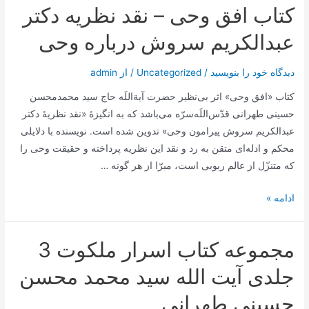
کتاب افق وحی – نقد نظريه دکتر
در
حجیت
عبدالكريم سروش درباره وحى
افعال
و
دیدگاه‌ خود را بنویسید
/
Uncategorized
/ از
admin
گفتار
کتاب «افق وحی» اثر بی‌نظیر حضرت آیة‌اللَه حاج سید محمدمحسن
اولیاء
حسینی طهرانی قدّس‌اللَه‌سرّه می‌باشد که به انگیزۀ «نقد نظریۀ دکتر
الهی
عبدالکریم سروش پیرامون وحی» تدوین شده است. نویسنده با دلایلی
–
محکم و ادله‌ای متقن به رد و نقد این نظریه پرداخته و حقیقت وحی را
آیت
که متنزّل از عالم ربوبی است، مبرّا از هر گونه …
الله
طهرانی
کتاب
ادامه »
افق
وحی
مجموعه کتاب اسرار ملکوت 3
–
نقد
جلدی آیت الله سید محمد محسن
نظريه
حسینی طهرانی
دکتر