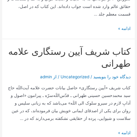
حقائق‌ عالم‌ وارد شده‌ است‌ جواب‌ داده‌اند. اين‌ كتاب‌ كه‌ در اصل‌،
قسمت‌ معظم‌ جلد …
کتاب
ادامه »
نگرشی
بر
کتاب شریف آیین رستگاری علامه
مقاله
بسط
طهرانی
و
قبض
دیدگاه‌ خود را بنویسید
/
Uncategorized
/ از
admin
تئوریک
کتاب شریف «آیین رستگاری» حاصل بیانات حضرت علامه آیت‌اللَه حاج
شریعت
سید محمدحسین حسینی طهرانی ـ قدّس‌اللَه‌سرّه‌ ـ پیرامون «اصول و
دکتر
آدابِ لازم در سیرو سلوک الی اللَه» می‌باشد که به زبانی سلیس و
عبد
روان برای یکی از اصدقای ایمانی خویش بیان فرموده‌اند، که در عین
الکریم
سلاست و شیوایی، پرده از حقایقی نشکفته برمی‌دارند که در …
سروش
کتاب
ادامه »