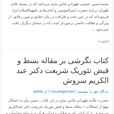
محمد‌حسین حسینی طهرانی قدّس سرّه می‌باشد که در مسجد قائم
محمد
طهران دربارۀ حضرت امیرالمؤمنین و امام هادی علیهما‌السلام ایراد
محسن
فرموده‌اند که در عین دقت و ظرافت در بیان حقایق و تبیین رقائق، از
حسینی
ویژگی و لطافت خاصی برخوردار است که در سخنان دیگران یافت
طهرانی
نمی‌شود …
کتاب
ادامه »
مناقب
اهل
کتاب نگرشی بر مقاله بسط و
بیت
علیهم
قبض تئوریک شریعت دکتر عبد
السلام
الکریم سروش
دیدگاه‌ خود را بنویسید
/
Uncategorized
/ از
admin
حضرت‌ علاّمه‌ طهرانی قدّس‌ سرّه‌ در اين‌ كتاب‌ ، ضمن‌ بيان‌ ده‌ اشكال‌
مهمّ از اشكالات‌ « مقالة‌ بسط‌ و قبض‌ تئوريك‌ شريعت‌ دكتر عبدالكريم‌
سروش‌» ، از ايراداتي‌ كه‌ به‌ حجّيّت‌ و ابديّت‌ قرآن‌ و به تمام‌ مقدّسات‌ و