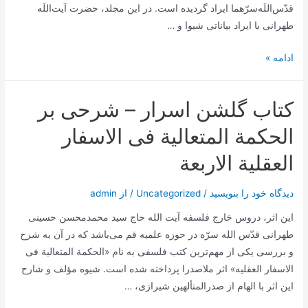
قدّس‌اللَه‌سرّهما ایراد گردیده است. در این مجلد، حضرت آیت‌اللَه
طهرانی با ایراد بیاناتی شیوا و …
کتاب
ادامه »
سیری
در
کتاب گلشن اسرار – شرحی بر
تاریخ
پیامبر
الحکمة المتعالیة‌ فی الاسفار
اکرم
العقلیة‌ الاربعة
صلی
الله
دیدگاه‌ خود را بنویسید
/
Uncategorized
/ از
admin
و
علیه
این اثر، دروس خارج فلسفه آیت الله حاج سید محمدمحسن حسینی
و
طهرانی قدّس الله سرّه در حوزه علمیه قم می‌باشد که در آن به شرح
آله
و بررسی یکی از مهم‌ترین کتب فلسفی به نام «الحکمة المتعالیة‌ فی
و
الاسفار العقلیه» اثر ملاصدرا پرداخته شده است. شیوه مؤلف و شارح
سلم
این اثر با الهام از صدرالمتألهین شیرازی، …