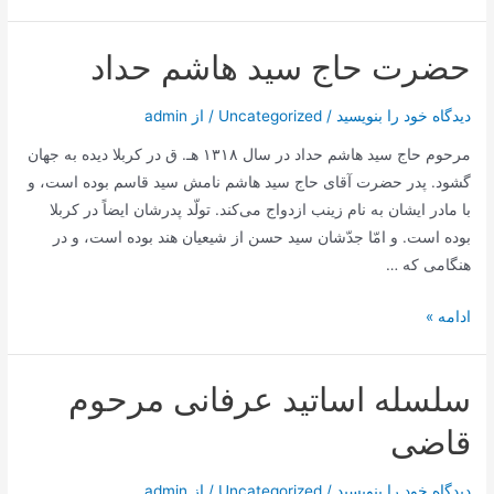
شریف
آیین
حضرت حاج سید هاشم حداد
رستگاری
علامه
دیدگاه‌ خود را بنویسید
/
Uncategorized
/ از
admin
طهرانی
مرحوم حاج سید هاشم حداد در سال ۱۳۱۸ هـ. ق در کربلا دیده به جهان
گشود. پدر حضرت آقاى حاج سید هاشم نامش سید قاسم بوده است، و
با مادر ایشان به نام زینب ازدواج می‌كند. تولّد پدرشان ایضاً در كربلا
بوده است. و امّا جدّشان سید حسن از شیعیان هند بوده است، و در
هنگامى كه …
حضرت
ادامه »
حاج
سید
سلسله اساتید عرفانی مرحوم
هاشم
حداد
قاضی
دیدگاه‌ خود را بنویسید
/
Uncategorized
/ از
admin