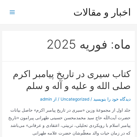
رش
اخبار و مقالات
ه
Main
حتوا
Menu
ماه:
فوریه 2025
کتاب سیری در تاریخ پیامبر اکرم
صلی الله و علیه و آله و سلم
دیدگاه‌ خود را بنویسید
/
Uncategorized
/ از
admin
جلد اول از مجموعۀ وزین «سیری در تاریخ پیامبر اکرم» حاصل بیانات
حضرت آیت‌اللَه حاج سید محمدمحسن حسینی طهرانی پیرامون «تاریخ
پیامبر اسلام با رویکردی تحلیلی، تربیتی، اعتقادی و عرفانی» می‌باشد
که در زمان حیات والد معظّم‌شان حضرت علامه طهرانی