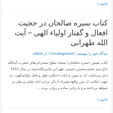
کتاب
ادامه »
گلشن
اسرار
کتاب سیره صالحان در حجیت
–
شرحی
افعال و گفتار اولیاء الهی – آیت
بر
الله طهرانی
الحکمة
المتعالیة‌
دیدگاه‌ خود را بنویسید
/
Uncategorized
/ از
admin
فی
الاسفار
کتاب نفیس «سیره صالحان» نسخۀ منقّح سخنرانی‌های حضرت آیة‌اللَه
العقلیة‌
حاج سید محمدمحسن حسینی طهرانی قدّس‌اللَه‌سرّه در سال 1432
الاربعة
ه.ق می‌باشد، که به تبیین و اثبات «حجّیّتِ قول و فعل اولیای‌الهی، به
جهت حکایت از متن واقع» همراه با ذکر برخی ادله عقلی و نقلی و
شواهد پرداخته و و با زبانی ساده و روان، پرده …
کتاب
ادامه »
سیره
صالحان