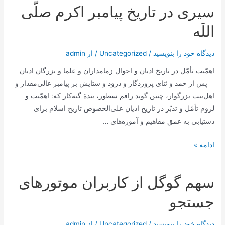
سیری در تاریخ پیامبر اکرم صلّی
اللَه
دیدگاه‌ خود را بنویسید
/
Uncategorized
/ از
admin
اهمّیت تأمّل در تاریخ ادیان و احوال زمامداران و علما و بزرگان ادیان
پس از حمد و ثنای پروردگار و درود و ستایش بر پیامبر عالی‌مقدار و
اهل‌بیت بزرگوار، چنین گوید راقم سطور، بندۀ گنه‌کار که: اهمّیت و
لزوم تأمّل و تدبّر در تاریخ ادیان علی‌الخصوص تاریخ اسلام برای
دستیابی به عمق مفاهیم و آموزه‌های …
سیری
ادامه »
در
تاریخ
سهم گوگل از کاربران موتور‌‌های
پیامبر
اکرم
جستجو
صلّی
اللَه
دیدگاه‌ خود را بنویسید
/
Uncategorized
/ از
admin