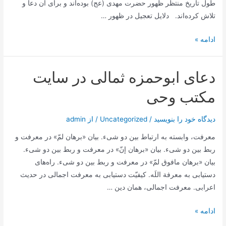
امام
طول تاریخ منتظر ظهور حضرت مهدی (عج) بوده‌اند و برای آن دعا و
زمان
تلاش کرده‌اند. دلایل تعجیل در ظهور …
در
کلام
تعجیل
ادامه »
مرحوم
در
حدّاد
ظهور
دعای ابوحمزه ثمالی در سایت
مکتب وحی
دیدگاه‌ خود را بنویسید
/
Uncategorized
/ از
admin
معرفت، وابسته به ارتباط بین دو شیء. بیان «برهان لمّ» در معرفت و
ربط بین دو شیء. بیان «برهان إنّ» در معرفت و ربط بین دو شیء.
بیان «برهان مافوق لمّ» در معرفت و ربط بین دو شیء. راه‌های
دستیابی به معرفة اللَه. کیفیّت دستیابی به معرفت اجمالی در حدیث
اعرابی. معرفت اجمالی، همان دین …
دعای
ادامه »
ابوحمزه