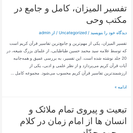
برای
تفسیر المیزان، کامل و جامع در
سئو
تکنیکال
مکتب وحی
دیدگاه‌ خود را بنویسید
/
Uncategorized
/ از
admin
تفسیر المیزان، یکی از مهم‌ترین و جامع‌ترین تفاسیر قرآن کریم است
که توسط علامه سید محمد حسین طباطبایی، از علمای بزرگ شیعه، در
20 جلد نوشته شده است. این تفسیر، به بررسی عمیق و همه‌جانبه
آیات قرآن کریم می‌پردازد و از نظر علمی و ادبی، یکی از
ارزشمندترین تفاسیر قرآن کریم محسوب می‌شود. مجموعه کامل …
تفسیر
ادامه »
المیزان،
کامل
تبعیت و پیروی تمام ملائک و
و
جامع
انسان ها از امام زمان در کلام
در
مرحوم حدّاد
مکتب