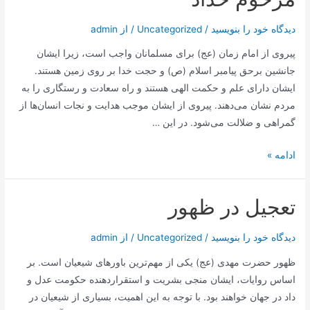
وحی
دیدگاه‌ خود را بنویسید
/
Uncategorized
/ از
admin
پیروی از امام زمان (عج) برای مسلمانان واجب است، زیرا ایشان
جانشین برحق پیامبر اسلام (ص) و حجت خدا بر روی زمین هستند.
ایشان دارای علم و حکمت الهی هستند و راه سعادت و رستگاری را به
مردم نشان می‌دهند. پیروی از ایشان موجب هدایت و نجات انسان‌ها از
گمراهی و ضلالت می‌شود. در این …
تبعیت
ادامه »
و
پیروی
تعجیل در ظهور
تمام
ملائک
دیدگاه‌ خود را بنویسید
/
Uncategorized
/ از
admin
و
انسان
ظهور حضرت مهدی (عج) یکی از مهم‌ترین باورهای شیعیان است. بر
ها
اساس روایات، ایشان منجی بشریت و استقراردهنده حکومت عدل و
از
داد در جهان خواهند بود. با توجه به این اهمیت، بسیاری از شیعیان در