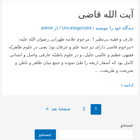
ثمالی
آیت الله قاضی
در
سایت
دیدگاه‌ خود را بنویسید
/
Uncategorized
/ از
admin
مکتب
وحی
عارف و فقیه بی‌نظیر 1. مرحوم علامه طهرانی رضوان الله علیه:
«مرحوم قاضی دارای دو جنبۀ‌ علم و عرفان بود؛ یعنی در علوم ظاهریّه
فقیهی عظیم و عالمی جلیل، و در علوم باطنیّه عارفی واصل و انسانی
کامل بود که أسفار اربعه را طیّ نموده و جمع میان ظاهر و باطن و
شریعت و طریقت، …
آیت
ادامه »
الله
قاضی
صفحه‌بندی
1
2
صفحهٔ بعد
←
نوشته‌ها
جستجو
جستجو