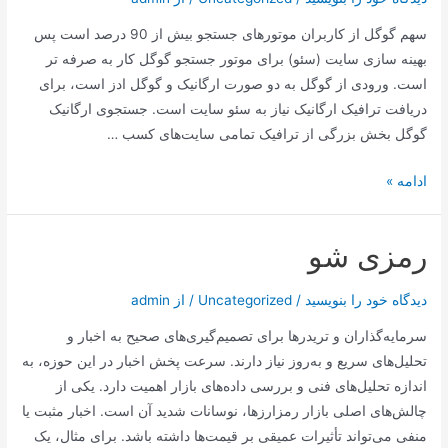
سهم گوگل از کاربران موتور‌‌های جستجو بیش از 90 درصد است پس
بهینه سازی سایت (سئو) برای موتور جستجو گوگل کار به صرفه تر
است. ورودی از گوگل به دو صورت ارگانیک و گوگل ادز است، برای
دریافت ترافیک ارگانیک نیاز به سئو سایت است. جستجوی ارگانیک
گوگل بخش بزرگی از ترافیک تمامی سایت‌های کسب …
سهم
ادامه »
گوگل
از
رمزی شو
کاربران
موتور‌‌های
دیدگاه‌ خود را بنویسید
/
Uncategorized
/ از
admin
جستجو
سرمایه‌گذاران و تریدرها برای تصمیم‌گیری‌های صحیح به اخبار و
تحلیل‌های سریع و به‌روز نیاز دارند. سرعت پخش اخبار در این حوزه، به
اندازه تحلیل‌های فنی و بررسی داده‌های بازار اهمیت دارد. یکی از
چالش‌های اصلی بازار رمزارزها، نوسانات شدید آن است. اخبار مثبت یا
منفی می‌تواند تأثیرات عمیقی بر قیمت‌ها داشته باشد. برای مثال، یک