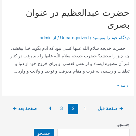
حسن
حضرت عبدالعظیم در عنوان
عسکری
علیه
بصری
السلام
دیدگاه‌ خود را بنویسید
/
Uncategorized
/ از
admin
حضرت خدیجه سلام اللَه علیها كسی نبود كه آدم بگوید خدا ببخشد،
چه چیز را ببخشد؟ حضرت خدیجه سلام اللَه علیها را باید رفت در كنار
قبر آن مطهره ایستاد و از نفس قدسی او برای خروج خود از دنیا و
تعلقات و رسیدن به قرب و مقام معرفت و توحید و ولایت و وارد …
حضرت
ادامه »
عبدالعظیم
در
صفحه‌بندی
عنوان
→
صفحهٔ قبل
1
2
3
4
صفحهٔ بعد
←
نوشته‌ها
بصری
جستجو
جستجو