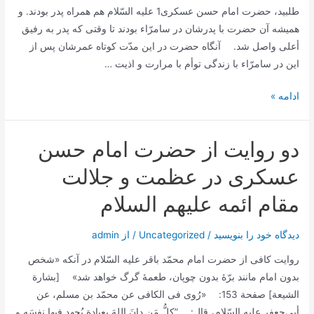
طلبید، حضرت امام حسن عسكرى1 علیه السّلام هم همراه پدر بودند. و
همیشه آن حضرت با پدرشان در سامرّاء بودند تا وقتى كه پدر به رفیق
أعلى واصل شد. آنگاه حضرت در این مدّت كوتاه عمرشان پس از
این در سامرّاء با زندگى توأم با مرارت و اذیت …
سیر
ادامه »
علوم
و
دو روایت از حضرت امام حسن
تاریخ
شیعه
عسکری در عظمت و جلالت
در
مقام ائمه علیهم السلام
عصر
امام
دیدگاه‌ خود را بنویسید
/
Uncategorized
/ از
admin
حسن
عسكرى
روایت کافی از حضرت امام محمّد باقر علیه السّلام در آنکه «شخص
علیه
بدون امام مانند برّۀ بدون چوپان، طعمۀ گرگ خواهد شد» [بشارة
السلام
الشیعة] صفحة 153: «رُوی فی الکافی عن محمّد بن مسلم، عن
أبی‌جعفر علیه السّلام، قال: ”کلُّ مَن دانَ اللهَ بعبادةٍ یُجهِد فیها نفسَه و