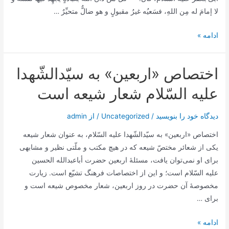
لا إمامَ له مِن اللهِ، فسَعیُه غیرُ مقبولٍ و هو ضالٌّ متحیِّرٌ …
دو
ادامه »
روایت
از
اختصاص «اربعین» به سیّدالشّهدا
حضرت
امام
علیه السّلام شعار شیعه است
حسن
عسکری
دیدگاه‌ خود را بنویسید
/
Uncategorized
/ از
admin
در
اختصاص «اربعین» به سیّدالشّهدا علیه السّلام، به عنوان شعار شیعه
عظمت
یکی از شعائر مختصّ شیعه که در هیچ مکتب و ملّتی نظیر و مشابهی
و
برای او نمی‌توان یافت، مسئلۀ اربعین حضرت أباعبدالله الحسین
جلالت
علیه السّلام است؛ و این از اختصاصات فرهنگ تشیّع است. زیارت
مقام
مخصوصۀ آن حضرت در روز اربعین، شعار مخصوص شیعه است و
ائمه
برای …
علیهم
السلام
اختصاص
ادامه »