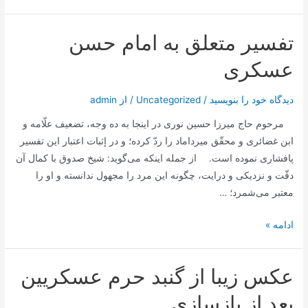
«اربعین»
به
تفسیر متعلق به امام حسن
سیّدالشّهدا
علیه
عسکری
السّلام
شعار
دیدگاه‌ خود را بنویسید
/
Uncategorized
/ از
admin
شیعه
مرحوم حاج میرزا حسین نورى در اینجا به ده وجه، تضعیف علّامه و
است
ابن غضائرى و محقّق میرداماد را ردّ كرده؛ و در إثبات اعتبار این تفسیر
پافشارى نموده است. از جمله اینكه مى‌گوید: شیخ صدوق با كمال آن
دقّت و نزدیكى و درایت، چگونه این مرد را مجهول ندانسته و او را
معتبر مى‌شمرد؛ …
تفسیر
ادامه »
متعلق
به
عکس زیبا از گنبد حرم عسکریین
امام
حسن
بعد از بازسازی