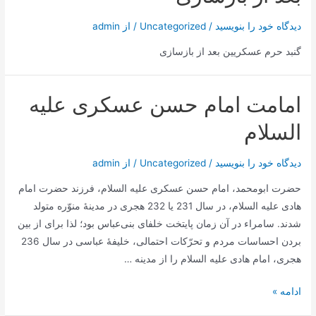
عسکری
دیدگاه‌ خود را بنویسید
/
Uncategorized
/ از
admin
گنبد حرم عسکریین بعد از بازسازی
امامت امام حسن عسکری علیه
السلام
دیدگاه‌ خود را بنویسید
/
Uncategorized
/ از
admin
حضرت ابومحمد، امام حسن عسکری علیه السلام، فرزند حضرت امام
هادی علیه السلام، در سال 231 یا 232 هجری در مدینۀ منوّره متولد
شدند. سامراء در آن زمان پایتخت خلفای بنی‌عباس بود؛ لذا برای از بین
بردن احساسات مردم و تحرّکات احتمالی، خلیفۀ عباسی در سال 236
هجری، امام هادی علیه السلام را از مدینه …
امامت
ادامه »
امام