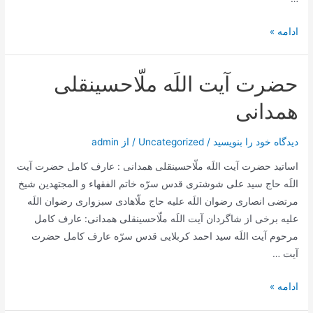
حضرت
ادامه »
فاطمه
معصومه
حضرت آیت اللَه ملّاحسینقلی
همدانی
دیدگاه‌ خود را بنویسید
/
Uncategorized
/ از
admin
اساتید حضرت آیت اللَه ملّاحسینقلی همدانی : عارف کامل حضرت آیت
اللَه حاج سید علی شوشتری قدس سرّه خاتم الفقهاء و المجتهدین شیخ
مرتضی انصاری رضوان اللَه علیه حاج ملّاهادی سبزواری رضوان اللَه
علیه برخی از شاگردان آیت اللَه ملّاحسینقلی همدانی: عارف کامل
مرحوم آیت اللَه سيد احمد كربلايى قدس سرّه عارف کامل حضرت
آیت …
حضرت
ادامه »
آیت