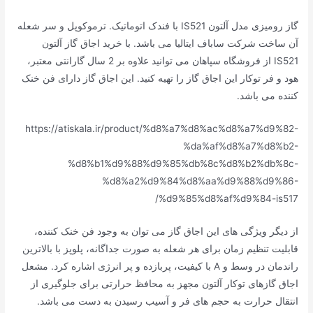
گاز رومیزی مدل آلتون IS521 با فندک اتوماتیک. ترموکوپل و سر شعله
آن ساخت شرکت ساباف ایتالیا می باشد. با خرید اجاق گاز آلتون
IS521 از فروشگاه سپاهان می توانید علاوه بر 2 سال گارانتی معتبر،
هود و فر توکار این اجاق گاز را تهیه کنید. این اجاق گاز دارای فن خنک
کننده می باشد.
https://atiskala.ir/product/%d8%a7%d8%ac%d8%a7%d9%82-
%da%af%d8%a7%d8%b2-
%d8%b1%d9%88%d9%85%db%8c%d8%b2%db%8c-
%d8%a2%d9%84%d8%aa%d9%88%d9%86-
%d9%85%d8%af%d9%84-is517/
از دیگر ویژگی های این اجاق گاز می توان به وجود فن خنک کننده،
قابلیت تنظیم زمان برای هر شعله به صورت جداگانه، پلوپز با بالاترین
راندمان در وسط و A با کیفیت، پربازده و پر انرژی اشاره کرد. مشعل
اجاق گازهای توکار آلتون مجهز به محافظ حرارتی برای جلوگیری از
انتقال حرارت به حجم های فر و آسیب رسیدن به دست می باشد.