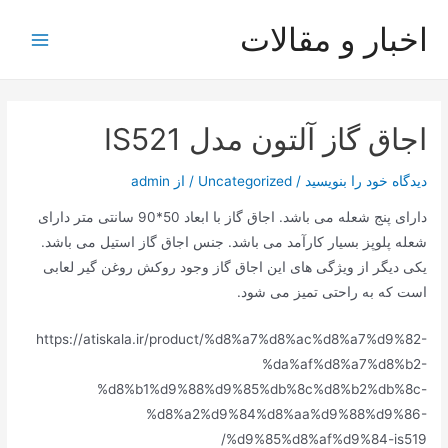
رش
اخبار و مقالات
ه
Main
حتوا
Menu
اجاق گاز آلتون مدل IS521
دیدگاه‌ خود را بنویسید
/
Uncategorized
/ از
admin
دارای پنج شعله می باشد. اجاق گاز با ابعاد 50*90 سانتی متر دارای
شعله پلوپز بسیار کارآمد می باشد. جنس اجاق گاز استیل می باشد.
یکی دیگر از ویژگی های این اجاق گاز وجود روکش روغن گیر لعابی
است که به راحتی تمیز می شود.
https://atiskala.ir/product/%d8%a7%d8%ac%d8%a7%d9%82-
%da%af%d8%a7%d8%b2-
%d8%b1%d9%88%d9%85%db%8c%d8%b2%db%8c-
%d8%a2%d9%84%d8%aa%d9%88%d9%86-
%d9%85%d8%af%d9%84-is519/