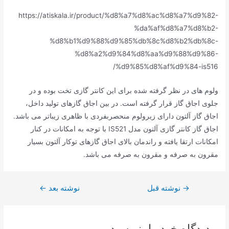
https://atiskala.ir/product/%d8%a7%d8%ac%d8%a7%d9%82-
%da%af%d8%a7%d8%b2-
%d8%b1%d9%88%d9%85%db%8c%d8%b2%db%8c-
%d8%a2%d9%84%d8%aa%d9%88%d9%86-
%d9%85%d8%af%d9%84-is516/
ولوم های در نظر گرفته شده برای این کانتر گازی تخت بوده و در
جلوی اجاق گاز قرار گرفته است. در بین اجاق گازهای تولید داخل،
اجاق گاز آلتون دارای زیرولوم منحصربفردی با ظاهری زیباتر می باشد.
اجاق گاز کانتر گازی آلتون مدل IS521 با توجه به امکانات در کنار
امکانات ارتقا یافته و راندمان بالای اجاق گازهای توکار آلتون بسیار
مقرون به صرفه و مقرون به صرفه می باشد.
→
راهبری
نوشته قبل
نوشته بعد
←
نوشته
دیدگاه‌ خود را بنویسید