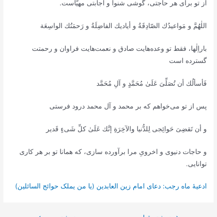
از تو برای هر حاجتی، گوشی شنوا و اجابتی مهیّاست.
اللٰهُمَّ و مَواعيدُك الصّادِقَةُ و أياديك الفاضِلَةُ و رَحمَتُك الواسِعَة
باراِلٰها، فقط تو وعده‌هایت صادق‌ و نعمت‌هایت فراوان و رحمتت
گسترده است
فَأسألُك أن تُصَلِّىَ عَلَىٰ مُحَمَّدٍ و آلِ مُحَمَّد
پس از تو می‌خواهم که بر محمد و آل محمد درود فرستی
و أن تَقضِىَ حَوائِجى لِلدُّنيا والآخِرَةِ إنَّك عَلَىٰ كلِّ شَىءٍ قَدير
و حاجات دنیوی و اخرویِ مرا برآورده سازی، که همانا تو بر هر کاری
توانایی.
ادعیۀ ماه رجب: دعای امام زین العابدین (یا من یملک حوائج السائلین)