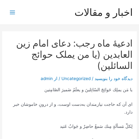
رش
اخبار و مقالات
ه
Main
حتوا
Menu
ادعیۀ ماه رجب: دعای امام زین
العابدین (یا من یملک حوائج
السائلین)
دیدگاه‌ خود را بنویسید
/
Uncategorized
/ از
admin
يا مَن يملِك حَوائِجَ السّائِلينَ و يعلَمُ ضَميرَ الصّامِتين
ای آن که حاجت نیازمندان به‌دست اوست، و از درونِ خاموشان خبر
دارد.
لِكلِّ مَسألَةٍ مِنك سَمعٌ حاضِرٌ و جَوابٌ عَتيد