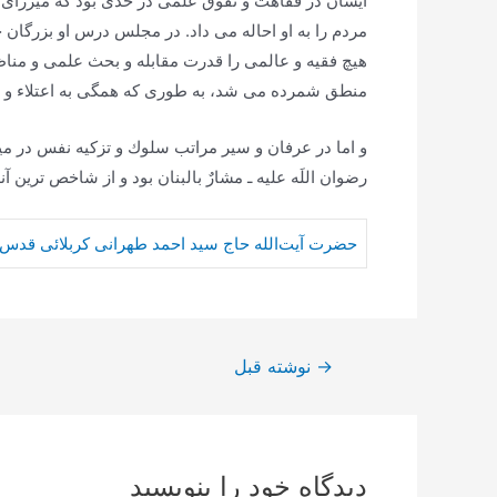
ایشان در فقاهت و تفوّق علمى در حدّى بود كه ميرزاى 
مردم را به او احاله مى ‏داد. در مجلس درس او بزرگان
هيچ فقيه و عالمى را قدرت مقابله و بحث علمى و مناظره 
منطق شمرده مى‏ شد، به طورى كه همگى به اعتلاء و تف
و اما در عرفان و سير مراتب سلوك و تزكيه نفس در مي
رضوان اللَه عليه ـ مشارٌ بالبنان بود و از شاخص ترین آن
حضرت آيت‌الله حاج سيد احمد طهرانى كربلائى قدس 
راهبری
→
نوشته قبل
نوشته
دیدگاه‌ خود را بنویسید