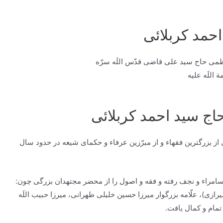
احمد کربلائی
می حاج سید علی قاضی قدّس اللَه سرّه
 اللَه علیه
حاج سید احمد کربلائی
‏ از بزرگترین فقهاء و از مبرّزين عرفاء و حكماى شیعه در حدود سال
 سامراء و نجف رفته و فقه و اصول را از محضر مجتهدان بزرگى چون:
ی)، علّامه بزرگوار ميرزا حسين خليلى طهرانى، ميرزا حبيب اللَه
تمام و كمال يافت.