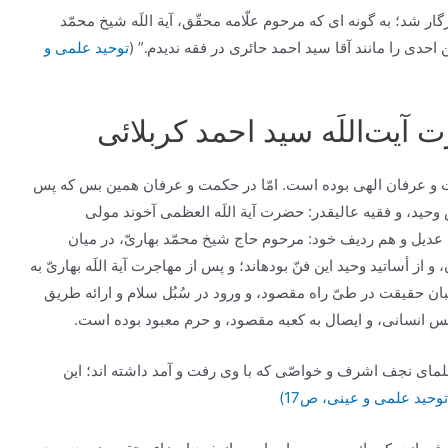
 شد؛ به‏ گونه‏ اى كه مرحوم علّامه محقّق، آية اللَه شيخ محمّد
 احدى را مانند آقا سيد احمد حائرى در فقه نديدم.” (
توحید علمی و
آیت‌اللَه سید احمد کربلائی
مت و عرفان الهى بوده است. امّا در حكمت و عرفان همين بس كه پس
حيد، و فقيه عاليقدر: حضرت آية اللَه العظمى آخوند مولى
 عديل و هم رديف خود: مرحوم حاج شيخ محمّد بهارىّ، در ميان
ز أساتيد وحيد اين فنّ بوده‏اند؛ و پس از مهاجرت آية اللَه بهارىّ به
بان حقيقت در طىّ راه مقصود، و ورود در سُبُل سلام‏ و ارائه طريق
س انسانى، و ايصال به كعبه مقصود، و حرم معبود بوده است.
ى نجف اشرف و خواصّى كه با وى رفت و آمد داشته‏ اند؛ اين
توحید علمی و عینی، ص17)