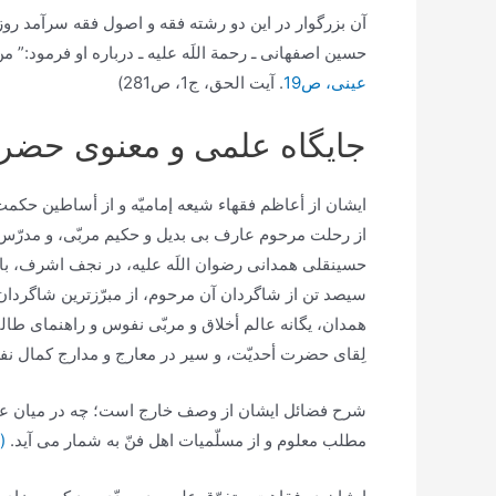
آن بزرگوار در اين دو رشته فقه و اصول فقه سرآمد روزگار
حسين اصفهانى ـ رحمة اللَه عليه ـ درباره او فرمود:” من
عینی، ص19
. آیت الحق، ج1، ص281)
جایگاه علمی و معنوی حضرت 
ایشان از أعاظم فقهاء شيعه إماميّه و از أساطين حك
از رحلت مرحوم عارف بى بديل و حكيم مربّى، و مدرّس و
حسين‏قلى همدانى رضوان اللَه عليه، در نجف اشرف، با
سيصد تن از شاگردان آن مرحوم، از مبرّزترين شاگردان، و ا
همدان‏، يگانه عالم أخلاق و مربّى نفوس و راهنماى طال
لِقاى حضرت أحديّت، و سير در معارج و مدارج كمال نف
شرح فضائل ایشان از وصف خارج است؛ چه در ميان علما
مطلب معلوم و از مسلّميات اهل فنّ به شمار مى‏ آيد.
(