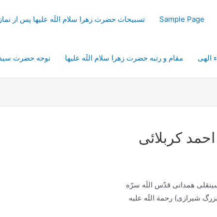
Sample Page
تسبیحات حضرت زهرا سلام اللَه علیها پس از نم
ء الهی
مقام و رتبه حضرت زهرا سلام اللَه علیها
نوحه حضرت سیدال
احمد کربلائی
نقلی همدانی قدّس اللَه سرّه
رگ شیرازی) رحمة اللَه علیه