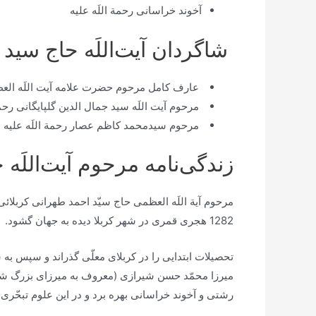
آخوند خراسانى رحمة اللَه علیه
شاگردان آیت‌اللَه حاج سید 
عارف کامل مرحوم حضرت علامه آیت اللَه العظ
مرحوم آیت اللَه سید جمال الدین گلپایگانی رحمة
مرحوم سیدمحمد کاظم عصار رحمة اللَه علیه
زندگی‌نامه مرحوم آیت‌اللَه 
مرحوم آية اللَه العظمی حاج سيّد احمد طهرانى كربلائى
1282 هجری قمری در شهر کربلا دیده به جهان گشود.
تحصیلات ابتدایی را در کربلای معلّی گذراند و سپس به
ميرزا محمّد حسن شيرازى (معروف به ميرزاى بزرگ شیراز
رشتى و آخوند خراسانى بهره برد و در اين علوم تبحّرى 