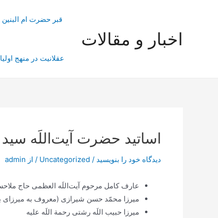
رش
ه
قبر حضرت ام البنین
حتوا
اخبار و مقالات
عقلانیت در منهج اولیا
اساتید حضرت آیت‌اللَه سید 
دیدگاه‌ خود را بنویسید
/
Uncategorized
/ از
admin
عارف کامل مرحوم آیت‌اللَه العظمی حاج ملاحسی
ميرزا محمّد حسن شيرازى (معروف به ميرزاى بز
ميرزا حبيب اللَه رشتى رحمة اللَه علیه