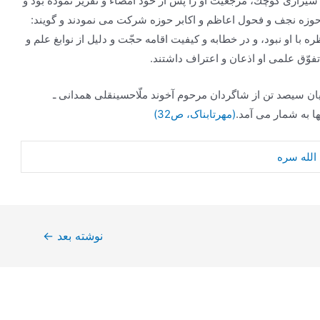
شيرازى كوچك، مرجعيت او را پس از خود امضاء و تقرير نموده بود و
 حوزه نجف و فحول اعاظم و اكابر حوزه شركت مى ‏نمودند و گويند:
با او نبود، و در خطابه و كيفيت اقامه حجّت و دليل از نوابغ علم و
وّق علمى او اذعان و اعتراف داشتند.
ان سيصد تن از شاگردان مرحوم آخوند ملّاحسينقلى همدانى ـ
ها به شمار می آمد.
(مهرتابناک، ص32)
الله سره
نوشته بعد
←