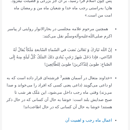
پس چون اسلام فرا رسيد، بر آن جز بزرگى و فضيلت نيفزود.
هان! به‌راستى رجب ماه خدا و شعبان ماه من و رمضان ماه
امت من است.»
همچنین مرحوم علامه مجلسی در بحارالانوار روایتی از پیامبر
اکرم صلی‌اللَه‌علیه‌و‌آله‌وسلّم نقل می‌کنند:
إنّ اللَه تَبَارَكَ وَ تَعَالىٰ نَصَبَ في السّماءِ السّابعةِ مَلَكاً يُقالُ لَهُ
الدّاعي، فإذا دَخَلَ شَهرُ رَجَبٍ يُنادي ذلكَ المَلَكُ كُلَّ لَيلَةٍ مِنهُ إِلَى
الصّباحِ: طوبىٰ لِلذّاكرينَ! طوبىٰ لِلطّائِعِينَ!
3
«خداوند متعال در آسمان هفتم
فرشته‌ای قرار داده است که به
او داعى مى‌گویند (داعی یعنى کسى که افراد را مى‌خواند و صدا
مى‌زند) وقتی ماه رجب داخل مى‌شود، این مَلَک هر شب تا
صبح صدایش بلند است: خوشا به حال آن کسانى که در حال ذکر
هستند! خوشا به حال آن کسانى که در حال اطاعت‌اند!
اعمال ماه رجب و اهمیت آن