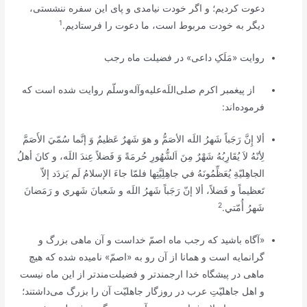
دعوت کردیم؛ و اگر خودت نیامدی و پای این سفره ننشستی،
1
دیگر به خودت مربوط است، ما دعوت را فرستادیم.
روایت «مَلَکِ داعی» در فضیلت ماه رجب
از پیغمبر اکرم صلی‌اللَه‌علیه‌و‌آله‌وسلّم روایت شده است که
فرموده‌اند:
ألا إِنَّ رَجَباً شَهرُ اللَه الأصَمُّ و هوَ شَهرٌ عَظيمٌ وَ إنَّما سُمّيَ الأَصَمَّ
لِأنّهُ لاَ يُقَارِبُهُ شَهْرٌ مِنَ اَلشُّهُورِ حُرمَةً وَ فَضلاً عِندَ اللَه، و كانَ أهلُ
الجاهِليّةِ يُعَظِّمُونَهُ في جاهِلِيَّتِها فلمّا جاءَ الإسلامُ لَم يَزدَد إلاّ
تَعظيماً و فَضلاً، ألا إنّ رَجَباً شَهرُ اللَه و شَعبانَ شَهري و رَمَضانَ
2
شَهرُ أُمّتي
.
«آگاه باشید که رجب ماه اصمّ‌ خداست و آن ماهى بزرگ و
گرانمايه است و همانا از آن رو به «اصمّ‌» ناميده شده كه هيچ
ماهى در پيشگاه خدا ارجمندتر و فضيلت‌مندتر از اين ماه نيست
و اهل جاهليّتِ عرب در روزگار جاهليّت آن را بزرگ مى‌داشتند؛