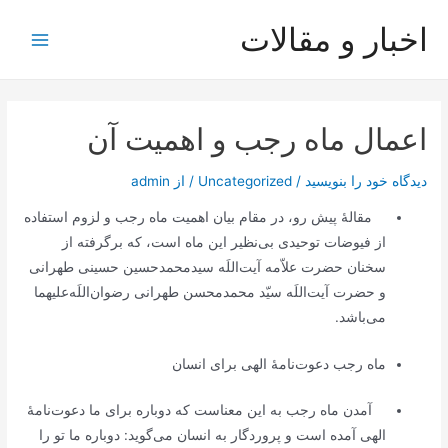
رش
اخبار و مقالات
ه
Main
حتوا
Menu
اعمال ماه رجب و اهمیت آن
دیدگاه‌ خود را بنویسید
/
Uncategorized
/ از
admin
‌مقالۀ پیش رو، در مقام بیان اهمیت ماه رجب و لزوم استفاده
از فیوضات توحیدی بی‌نظیر این ماه است، که برگرفته از
سخنان حضرت علاّمه آیت‌اللَه سیدمحمدحسین حسینی طهرانی
و حضرت آیت‌اللَه سیّد محمدمحسن طهرانی رضوان‌اللَه‌علیهما
می‌باشد.
ماه رجب دعوت‌نامۀ الهی برای انسان
آمدن ماه رجب به این معناست که دوباره برای ما دعوت‌نامۀ
الهی آمده است و پروردگار به انسان می‌گوید: دوباره ما تو را