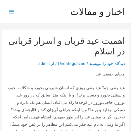
رش
اخبار و مقالات
ه
Main
حتوا
Menu
اهمیت عید قربان و اسرار قربانی
در اسلام
دیدگاه‌ خود را بنویسید
/
Uncategorized
/ از
admin
معنای حقیقی عید
عید یعنی چه؟ عید یعنی روزی که انسان شیرینی بخورد و شکلات بخورد
و بستنی بخورد و دست بزند؟! و یا اینکه مثل سابق که در روز عید
نوروز، حاجی‌نوروز در کوچه‌ها راه می‌افتاد، انسان هم یک دایرۀ و
دمبکی بردارد و بزند؟! و یا اینکه چراغی آویزان کند و قالیچه‌ای ببندد؟
نه‌خیر، اگر ما معنای عید را این‌طور بفهمیم، اشتباه فهمیده‌ایم. اینکه
اگر ما وقتی به نام عید فکر می‌کنیم این مظاهر را در ذهن خود متمثّل