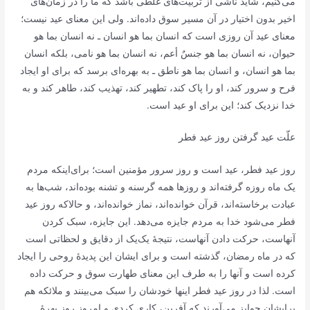
می‌کنیم، شاید ناشی از تربیت‌های غلطی باشد که ما را در زمان‌های
اخیر بدون اختیار در آن مسیر سوق داده‌اند. ولی این معنای عید نیست؛
معنای عید آن روزی است که انسان بما هو انسان ـ نه
انسان بما هو
حیوان
، نه
انسان بما هو جنسٌ أعم
، نه
انسان بما هو نامی
، بلکه
انسان
بما هو انسان
، و
انسان بما هو ناطق
ـ به بهره‌ای برسد که برای او ایجاد
فرح و سرور کند، او را پاک کند، تطهیر کند، تهذیب کند، طاهر کند و به
خدا نزدیک کند؛ این برای او عید است.
علّت عید گرفتن روز عید فطر
روز عید فطر، عید است و روز سرور مؤمنین است؛ برای‌اینکه مردم
یک ماه روزه گرفته‌اند و روزها همه گرسنه و تشنه بوده‌اند، شب‌ها به
عبادت برخاسته‌اند، قرآن خوانده‌اند، نماز خوانده‌اند، و حالاکه روز عید
فطر می‌شود خدا به مردم جایزه می‌دهد. این جایزه، سبک کردن
آنهاست، حرکت دادن آنهاست، نتیجۀ یک‌یک از دقایق و لحظاتی است
که در ماه رمضان، گذشته است و برای ایشان این پدیدۀ روحی را ایجاد
کرده است و آنها را به طرف این معنای طهارت سوق و حرکت داده
است. لذا در روز عید فطر اینها خودشان را سبک می‌بینند و ملائکه هم
برایشان جوایز می‌آورند که آفرین، کاری کردی و امروز روز بهرۀ