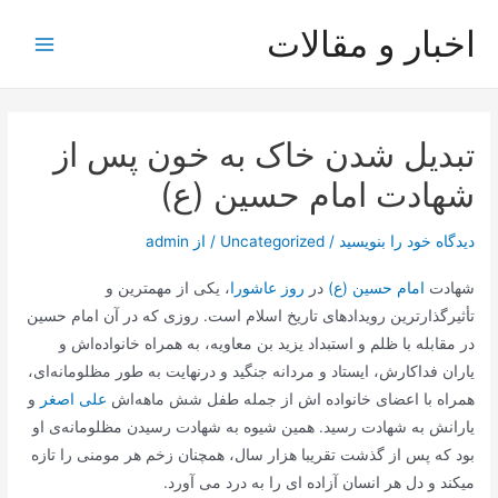
رش
اخبار و مقالات
ه
Main
حتوا
Menu
تبدیل شدن خاک به خون پس از
شهادت امام حسین (ع)
دیدگاه‌ خود را بنویسید
/
Uncategorized
/ از
admin
شهادت
امام حسین (ع)
در
روز عاشورا
، یکی از مهمترین و
تأثیرگذارترین رویدادهای تاریخ اسلام است. روزی که در آن امام حسین
در مقابله با ظلم و استبداد یزید بن معاویه، به همراه خانواده‌اش و
یاران فداکارش، ایستاد و مردانه جنگید و درنهایت به طور مظلومانه‌ای،
همراه با اعضای خانواده اش از جمله طفل شش ماهه‌اش
علی اصغر
و
یارانش به شهادت رسید. همین شیوه به شهادت رسیدن مظلومانه‌ی او
بود که پس از گذشت تقریبا هزار سال، همچنان زخم هر مومنی را تازه
میکند و دل هر انسان آزاده ای را به درد می آورد.