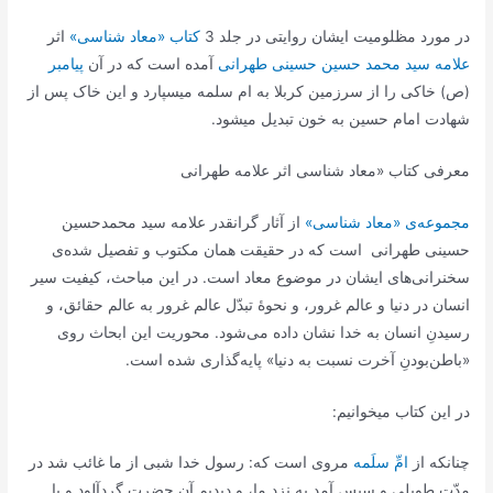
در مورد مظلومیت ایشان روایتی در جلد 3
کتاب «معاد شناسی»
اثر
علامه سید محمد حسین حسینی طهرانی
آمده است که در آن
پیامبر
(ص) خاکی را از سرزمین کربلا به ام سلمه میسپارد و این خاک پس از
شهادت امام حسین به خون تبدیل میشود.
معرفی کتاب «معاد شناسی اثر علامه طهرانی
مجموعه‌ی «معاد‌ شناسی»
از آثار گرانقدر علامه سید محمدحسین
حسینی طهرانی است که در حقیقت همان مکتوب و تفصیل شده‌ی
سخنرانی‌های ایشان در موضوع معاد است. در این مباحث، کیفیت سیر
انسان در دنیا و عالم غرور، و نحوۀ تبدّل عالم غرور به عالم حقائق، و
رسیدنِ انسان به خدا نشان داده می‌شود. محوریت این ابحاث روی
«باطن‌بودنِ آخرت نسبت به دنیا» پایه‌گذاری شده است.
در این کتاب میخوانیم:
چنانكه از
امِّ سلَمه
مروى است كه: رسول خدا شبى از ما غائب شد در
مدّت طویلى و سپس آمد به نزد ما، و دیدیم آن حضرت گردآلود و با