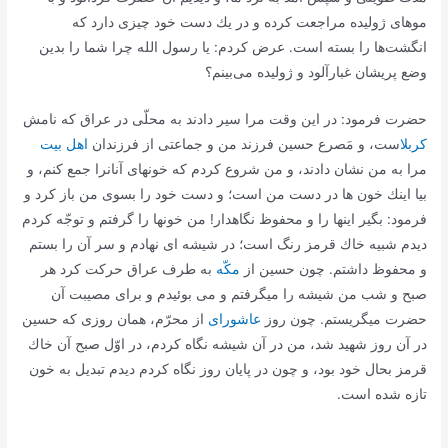
موهاى ژولیده مراجعت كرده و در یك دست خود چیزى دارد كه
انگشت‌ها را بسته است. عرض كردم: یا رسول الله چرا شما را بدین
وضع پریشان غبارآلود و ژولیده مى‌بینم؟
حضرت فرمود: در این وقت مرا سیر دادند به محلّى در عراق كه نامش
كربلا
ست، و مَصرع حسین فرزند من و جماعتى از فرزندان
اهل بیت
مرا به من نشان دادند، و من شروع كردم كه خونهاى آنانرا جمع كنم، و
بیا اینك خون ها در دست من است؛ و دست خود را بسوى من باز كرد و
فرمود: بگیر اینها را و محفوظ نگاهدار! من خونها را گرفتم و توجّه كردم
دیدم شبیه خاك قرمز رنگ است؛ در شیشه اى نهادم و سر آن را بستم
و محفوظ داشتم. چون حسین از
مكّه
به طرف عراق حركت كرد هر
صبح و شب من شیشه را میگرفتم و مى بوئیدم و براى مصیبت آن
حضرت میگریستم. چون روز
عاشوراى
از محرّم، همان روزى كه حسین
در آن روز شهید شد، من در آن شیشه نگاه كردم، در اوّل صبح آن خاك
قرمز بحال خود بود، و چون در پایان روز نگاه كردم دیدم تبدیل به خون
تازه شده است.