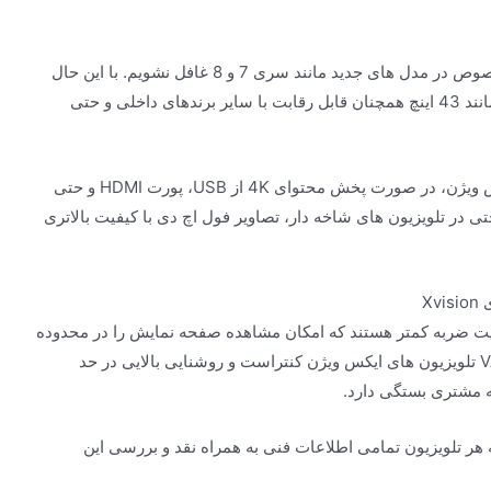
از کیفیت ULTRA HD 4K تلویزیون های Xvision به خصوص در مدل های جدید مانند سری 7 و 8 غافل نشویم. با این حال
کیفیت فول اچ دی تلویزیون های ایکس ویژن متوسط ​​مانند 43 اینچ همچنان قابل رقابت با سایر برندهای داخلی و حتی
لازم به ذکر است که در تمامی مدل های تلویزیون ایکس ویژن، در صورت پخش محتوای 4K از USB، پورت HDMI و حتی
ر در حد 4K حفظ می شود. حتی در تلویزیون های شاخه دار، تصاویر فول اچ دی با کیفیت بالاتری
های Xvision مجهز به پنل IPS با حساسیت ضربه کمتر هستند که امکان مشاهده صفحه نمایش را در محدوده
وسیعی بدون تغییر رنگ فراهم می کند. حتی پنل های VA تلویزیون های ایکس ویژن کنتراست و روشنایی بالایی در حد
قه مشتری بستگی دارد.
که در وب سایت Xvision و در صفحه هر تلویزیون تمامی اطلاعات فنی به همراه نقد و بررسی این