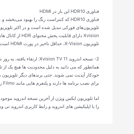
فناوری HDR10 این بار در HDMI
فناوری HDR10 که کنتراست رنگ را بهبود می‌
Xvision دارای قا
تلویزیون X-Vision، حداقل تاخیر در پورت HDMI است.
2- نسخه اندروید 11 Xvision TV: ارتقاء یافته، به روز شده و سازگار با آنچه هست
همانطور که می دانید به دلیل محدودیت ها هیچ یک از ت
خودکار آپدیت نمی شوند. حتی برندهای دیگر تلویزیون 
برای نصب برنامه ها دارند و پلتفرم هایی مانند Filmo را نمی توان روی آنها نصب کرد.
را با اپلیکیشن های اندروید و رابط کاربری اندروید تی وی