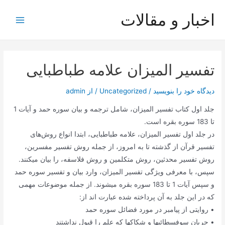
رش
اخبار و مقالات
ه
Main
حتوا
Menu
تفسیر المیزان علامه طباطبایی
دیدگاه‌ خود را بنویسید
/
Uncategorized
/ از
admin
جلد اول کتاب تفسیر المیزان، شامل ترجمه و بیان سوره حمد و آیات 1
تا 183 سوره بقره است.
در جلد اول تفسیر المیزان، علامه طباطبایی، ابتدا انواع روش‌های
تفسیر قرآن از گذشته تا به امروز، از جمله روش تفسیر مفسرین،
روش تفسیر محدثین، روش متکلمین و روش فلاسفه، را بیان میکنند.
سپس، با معرفی ویژگی تفسیر المیزان، وارد بیان و تفسیر سوره حمد
و سپس آیات 1 تا 183 سوره بقره میشوند. از جمله موضوعات مهمی
که در این جلد به آن پرداخته شده عبارت اند از:
• روایتی از پیامبر در مورد فضائل سوره حمد
• جریان سوفسطائیها و شکاکها که علم را قبول نداشتند