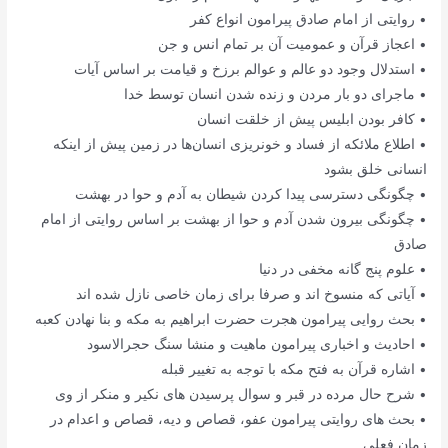
• روایتی از امام صادق پیرامون انواع کفر
• اعجاز قرآن و عمومیت آن بر تمام انس و جن
• استدلال وجود دو عالم و عوالم برزخ و قیامت بر اساس آیات
• ماجرای دو بار مردن و زنده شدن انسان توسط خدا
• کافر بودن ابلیس پیش از خلقت انسان
• اطلاع ملائکه از فساد و خونریزی انسان‌ها در زمین پیش از اینکه
انسانی خلق بشود
• چگونگی دسترسی پیدا کردن شیطان به آدم و حوا در بهشت
• چگونگی بیرون شدن آدم و حوا از بهشت بر اساس روایتی از امام
صادق
• علوم پنج گانه مخفی در دنیا
• آیاتی که منسوخ اند و صرفا برای زمان خاصی نازل شده اند
• بحث روایی پیرامون هجرت حضرت ابراهیم به مکه و بنا نهادن کعبه
• احادیث و اخباری پیرامون ماهیت و منشا سنگ حجرالاسود
• اشاره قرآن به فتح مکه با توجه به تغییر قبله
• شرح حال مرده در قبر و سوال پرسیدن های نکیر و منکر از وی
• بحث های روایتی پیرامون عفو، قصاص و دیه، قصاص و اعدام در
زمان فعلی