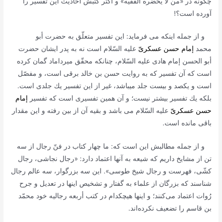
چگونه در «من لا یحضره الفقیه» و أكثر كتبش أحادیث این تفسیر را
آورده است؟!
و از جمله اینكه مى فرماید: این تفسیر متعلّق به حضرت أبو
محمد
إمام حسن عسكرىّ
علیه السّلام است نه به پدر ایشان حضرت
أبو الحسن إمام هادى علیه السّلام، چنانكه محقّق میرداماد گمان كرده
است كه آن تفسیر كه به روایت حسن بن خالد برقى است، و مفصّل
است و یكصد و بیست جلد میباشد، غیر از این تفسیر یك جلدى است.
بلكه یك تفسیر بیشتر نیست؛ و آن همین تفسیرى است كه تفسیر
إمام
حسن عسكرىّ
علیه السّلام مى باشد و بقیه آن از بین رفته و این مقدار
باقى مانده است.
و از جمله مطالبش این است كه: ما چهار كتاب در فنّ رجال از سه
تن از مشایخ داریم كه شیعه به آنها اعتماد دارد: «رجال نجاشى، رجال
كشّى، فهرست و رجال شیخ طوسى». این سه بزرگوار، سه عالم رجال
شناسند كه بزرگان از علماء به گفتار و تشخیص اینها در تعدیل و جرح
رُوات اعتماد مى‌كنند؛ و اینها هیچكدام در كتب أربعه رجالیه خود محمّد
بن قاسم را تضعیف نكرده‌اند.