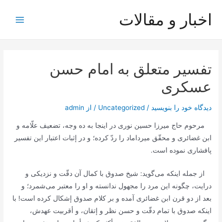
رش
اخبار و مقالات
ه
Main
حتوا
Menu
تفسیر متعلق به امام حسن
عسکری
دیدگاه‌ خود را بنویسید
/
Uncategorized
/ از
admin
مرحوم حاج میرزا حسین نورى در اینجا به ده وجه، تضعیف علّامه و
ابن غضائرى و محقّق میرداماد را ردّ كرده؛ و در إثبات اعتبار این تفسیر
پافشارى نموده است.
از جمله اینكه مى‌گوید: شیخ صدوق با كمال آن دقّت و نزدیكى و
درایت، چگونه این مرد را مجهول ندانسته و او را معتبر مى‌شمرد؛ و
بعد از دو قرن ابن غضائرى آمده و بر كلام صدوق إشكال كرده است! با
اینكه صدوق با تمام دقّت و حسن نظر و إتقان، و أقربیت عهدش،