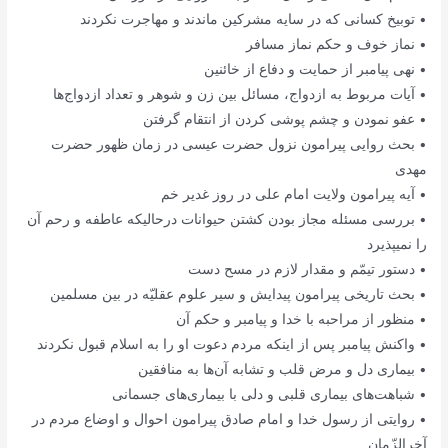
• توبیخ کسانی که در سایه مشرکین ماندند و مهاجرت نکردند
• نماز خوف و حکم نماز مسافر
• نهی پیامبر از حمایت و دفاع از خائنین
• آیات مربوط به ازدواج، مسائل بین زن و شوهر و تعداد ازدواج‌ها
• عفو نمودن و چشم پوشی کردن از انتقام گرفتن
• بحث روایی پیرامون نزول حضرت عیسی در زمان ظهور حضرت
مهدی
• آیه پیرامون ولایت امام علی در روز غدیر خم
• بررسی مسئله مجاز بودن کشتن حیوانات درحالیکه عاطفه و رحم آن
را نمیپذیرد
• دستور تیمّم و مقدار لازم در مسح دست
• بحث تاریخی پیرامون پیدایش و سیر علوم عقلیّه در بین مسلمین
• منظور از مراحبه با خدا و پیامبر و حکم آن
• واکنش پیامبر پس از اینکه مردم دعوت او را به اسلام قبول نکردند
• بیماری دل و مرض قلب و تشابه آن‌ها به منافقین
• شباهت‌های بیماری قلبی و دلی با بیماری‌های جسمانی
• روایتی از رسول خدا و امام صادق پیرامون احوال و اوضاع مردم در
آخرالزّمان