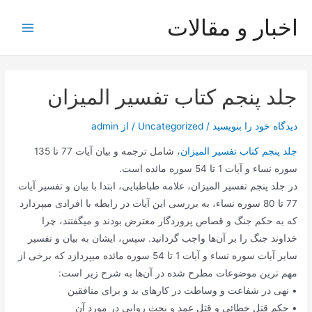
رش
اخبار و مقالات
ه
Main
حتوا
Menu
جلد پنجم کتاب تفسیر المیزان
دیدگاه‌ خود را بنویسید
/
Uncategorized
/ از
admin
جلد پنجم کتاب تفسیر المیزان
، شامل ترجمه و بیان آیات 77 تا 135
سوره نساء و آیات 1 تا 54 سوره مائده است.
در جلد پنجم تفسیر المیزان، علامه طباطبایی، ابتدا با بیان و تفسیر آیات
77 تا 80 سوره نساء، به بررسی این آیات در رابطه با افرادی میپردازد
که به حکم جنگ و قصاص پروردگار معترض بودند و میگفتند، چرا
خداوند جنگ را بر آن‌ها واجب گردانید. سپس، ایشان به بیان و تفسیر
سایر آیات سوره نساء و آیات 1 تا 54 سوره مائده میپردازد که برخی از
مهم ترین موضوعات مطرح شده در آن‌ها به شرح زیر است:
• نهی در شفاعت و وساطت در کارهای بد و برای منافقین
• حکم قتل خطائی و قتل عمد و بحث روایی در مورد آن