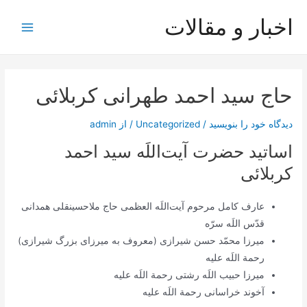
رش
اخبار و مقالات
ه
Main
حتوا
Menu
حاج سید احمد طهرانی کربلائی
دیدگاه‌ خود را بنویسید
/
Uncategorized
/ از
admin
اساتید حضرت آیت‌اللَه سید احمد
کربلائی
عارف کامل مرحوم آیت‌اللَه العظمی حاج ملاحسینقلی همدانی
قدّس اللَه سرّه
ميرزا محمّد حسن شيرازى (معروف به ميرزاى بزرگ شیرازی)
رحمة اللَه علیه
ميرزا حبيب اللَه رشتى رحمة اللَه علیه
آخوند خراسانى رحمة اللَه علیه