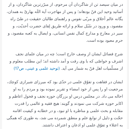
در ميان سيصد تن از شاگردان آن مرحوم، از مبرّزترين شاگردان، و از
أساتيد وحيد اين فنّ بوده‏اند؛ و پس از مهاجرت آية اللَه بهارىّ به همدان‏،
يگانه عالم أخلاق و مربّى نفوس و راهنماى طالبان حقيقت در طىّ راه
مقصود، و ورود در سُبُل سلام‏ و ارائه طريق لِقاى حضرت أحديّت، و
سير در معارج و مدارج كمال نفس انسانى، و ايصال به كعبه مقصود، و
حرم معبود بوده است.
شرح فضائل ایشان از وصف خارج است؛ چه در ميان علماى نجف
اشرف و خواصّى كه با وى رفت و آمد داشته‏ اند؛ اين مطلب معلوم و
از مسلّميات اهل فنّ به شمار مى‏ آيد.
(توحید علمی و عینی، ص17)
ایشان در فقاهت و تفوّق علمى در حدّى بود كه ميرزاى شيرازى كوچك،
مرجعيت او را پس از خود امضاء و تقرير نموده بود و مردم را به او
احاله مى ‏داد. در مجلس درس او بزرگان حوزه نجف و فحول اعاظم و
اكابر حوزه شركت مى ‏نمودند و گويند: هيچ فقيه و عالمى را قدرت
مقابله و بحث علمى و مناظره با او نبود، و در خطابه و كيفيت اقامه
حجّت و دليل از نوابغ علم و منطق شمرده مى‏ شد، به طورى كه همگى
به اعتلاء و تفوّق علمى او اذعان و اعتراف داشتند.