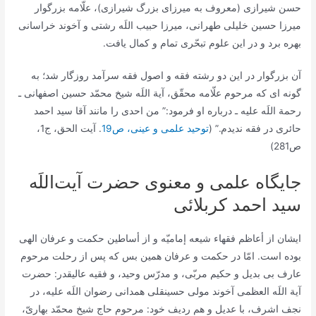
حسن شيرازى (معروف به ميرزاى بزرگ شیرازی)، علّامه بزرگوار
ميرزا حسين خليلى طهرانى، ميرزا حبيب اللَه رشتى و آخوند خراسانى
بهره برد و در اين علوم تبحّرى تمام و كمال يافت.
آن بزرگوار در اين دو رشته فقه و اصول فقه سرآمد روزگار شد؛ به‏
گونه‏ اى كه مرحوم علّامه محقّق، آية اللَه شيخ محمّد حسين اصفهانى ـ
رحمة اللَه عليه ـ درباره او فرمود:” من احدى را مانند آقا سيد احمد
حائرى در فقه نديدم.” (
توحید علمی و عینی، ص19
. آیت الحق، ج1،
ص281)
جایگاه علمی و معنوی حضرت آیت‌اللَه
سید احمد کربلائی
ایشان از أعاظم فقهاء شيعه إماميّه و از أساطين حكمت و عرفان الهى
بوده است. امّا در حكمت و عرفان همين بس كه پس از رحلت مرحوم
عارف بى بديل و حكيم مربّى، و مدرّس وحيد، و فقيه عاليقدر: حضرت
آية اللَه العظمى آخوند مولى حسين‏قلى همدانى رضوان اللَه عليه، در
نجف اشرف، با عديل و هم رديف خود: مرحوم حاج شيخ محمّد بهارىّ،