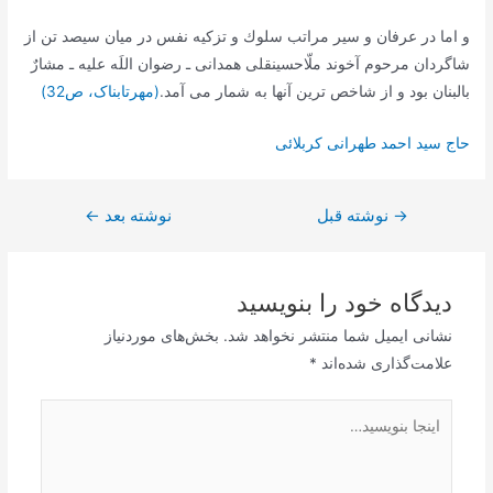
و اما در عرفان و سير مراتب سلوك و تزكيه نفس در ميان سيصد تن از
شاگردان مرحوم آخوند ملّاحسينقلى همدانى ـ رضوان اللَه عليه ـ مشارٌ
بالبنان بود و از شاخص ترین آنها به شمار می آمد.
(مهرتابناک، ص32)
حاج سید احمد طهرانی کربلائی
→
راهبری
نوشته قبل
نوشته بعد
←
نوشته
دیدگاه‌ خود را بنویسید
نشانی ایمیل شما منتشر نخواهد شد.
بخش‌های موردنیاز
علامت‌گذاری شده‌اند
*
اینجا
بنویسید…