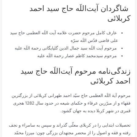
شاگردان آیت‌اللَه حاج سید احمد
کربلائی
عارف کامل مرحوم حضرت علامه آیت اللَه العظمی حاج سید
علی قاضی قدّس اللَه سرّه
مرحوم آیت اللَه سید جمال الدین گلپایگانی رحمة اللَه علیه
مرحوم سیدمحمد کاظم عصار رحمة اللَه علیه
زندگی‌نامه مرحوم آیت‌اللَه حاج سید
احمد کربلائی
مرحوم آية اللَه العظمی حاج سيّد احمد طهرانى كربلائى‏ از بزرگترین
فقهاء و از مبرّزين عرفاء و حكماى شیعه در حدود سال 1282 هجری
قمری در شهر کربلا دیده به جهان گشود.
تحصیلات ابتدایی را در کربلای معلّی گذراند و سپس به سامراء و نجف
رفته و فقه و اصول را از محضر مجتهدان بزرگى چون: ميرزا محمّد