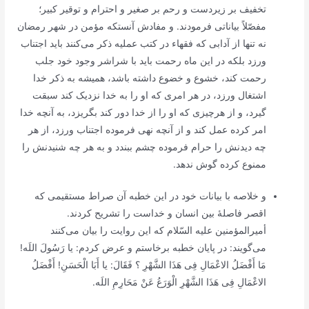
تخفیف‌ بر زیردست‌ و رحم‌ بر صغیر و احترام‌ و توقیر کبیر؛
مفصّلاً بیاناتی‌ فرمودند. و مفادش‌ آنستکه‌ مؤمن‌ در شهر رمضان‌
نه‌ تنها از آدابی‌ که‌ فقهاء در کتب‌ عملیه‌ ذکر می‌کنند باید اجتناب‌
ورزد بلکه‌ در این‌ ماه‌ رحمت‌ باید با شراشر وجود خود جلب‌
رحمت‌ کند، خشوع‌ و خضوع‌ داشته‌ باشد، همیشه‌ به‌ ذکر خدا
اشتغال‌ ورزد، در هر امری‌ که‌ او را به‌ خدا نزدیک‌ کند سبقت‌
گیرد، و از هرچیزی‌ که‌ او را از خدا دور کند بگریزد، به‌ آنچه‌ خدا
امر کرده‌ عمل‌ کند و از آنچه‌ نهی‌ فرموده‌ اجتناب‌ ورزد، از هر
چه‌ دیدنش‌ را حرام‌ فرموده‌ چشم‌ ببندد و به‌ هر چه‌ شنیدنش‌ را
ممنوع‌ کرده‌ گوش‌ ندهد.
و خلاصه‌ با بیانات‌ خود در این‌ خطبه‌ آن‌ صراط‌ مستقیمی‌ که‌
اقصر فاصلۀ بین‌ انسان‌ و خداست‌ را تشریح‌ کردند.
أمیرالمؤمنین‌ علیه‌ السّلام‌ که‌ این‌ روایت‌ را بیان‌ می‌کنند
می‌گویند: در پایان‌ خطبه‌ برخاستم‌ و عرض‌ کردم‌
: یا رَسُولَ اللَه!
مَا أَفْضَلُ الاعْمَالِ فِی‌ هَذَا الشَّهْرِ ؟ فَقَالَ: یا أَبَا الْحَسَنِ! أَفْضَلُ
الاعْمَالِ فِی‌ هَذَا الشَّهْرِ الْوَرَعُ عَنْ مَحَارِمِ اللَه.