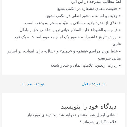
اهمّ مطالب مندرجه در این اثر:
• حقیقت معنای «شعار» در مکتب تشیع
• ولایت و امامت، محور اصلی در مکتب تشیع
• تعدّی از حدود ولایت، منافی با تعبّد و منجر به بدعت است.
• قیام سیدالشهداء علیه السلام حیاتی‌ترین شاخص حق و باطل
• ارزش تاریخ عاشورا به حضور یک امام معصوم است؛ نه یک فرد
عادی
• غلط بودن مراسم «هفتم» و «چهلم» و «سال» برای اموات، بر اساس
مبانی شریعت
• زیارت اربعین، علامتِ ایمان و شعارِ شیعه
→
راهبری
نوشته قبل
نوشته بعد
←
نوشته
دیدگاه‌ خود را بنویسید
نشانی ایمیل شما منتشر نخواهد شد.
بخش‌های موردنیاز
علامت‌گذاری شده‌اند
*