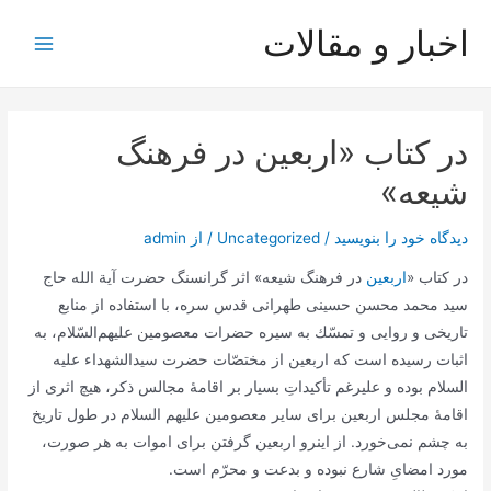
رش
اخبار و مقالات
ه
Main
حتوا
Menu
در کتاب «اربعین در فرهنگ
شیعه»
دیدگاه‌ خود را بنویسید
/
Uncategorized
/ از
admin
در کتاب «
اربعین
در فرهنگ شیعه» اثر گرانسنگ حضرت آیة الله حاج
سید محمد محسن حسینی طهرانی قدس سره، با استفاده از منابع
تاريخى و روايى و تمسّك به سيره حضرات معصومين عليهم‌‏السّلام، به
اثبات رسیده است که اربعین از مختصّات حضرت سیدالشهداء علیه
السلام بوده و علیرغم تأکیداتِ بسیار بر اقامۀ مجالس ذکر، هیچ اثری از
اقامۀ مجلس اربعین براى ساير معصومین علیهم السلام در طول تاریخ
به چشم نمى‌‏خورد. از اینرو اربعين گرفتن براى اموات به هر صورت،
مورد امضایِ شارع نبوده و بدعت و محرّم است.