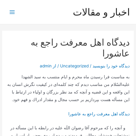
رش
اخبار و مقالات
ه
Main
حتوا
Menu
دیدگاه اهل معرفت راجع به
عاشورا
دیدگاه‌ خود را بنویسید
/
Uncategorized
/ از
admin
به مناسبت فرا رسیدن ماه محرم و ایام منتسب به سید الشهدا
علیه‌السّلام من مناسب دیدم كه چند كلمه‌ای در كیفیت نگرش انسان به
این واقعه و این قضیه و آنچه كه مد نظر بزرگان و اولیاء در ارتباط با
این مسأله هست بپردازیم بر حسب مجال و مقدار ادراك و فهم خود.
دیدگاه اهل معرفت راجع به عاشورا
و آنچه را كه مرحوم آقا رضوان اللَه علیه در رابطه با این مسأله در
نوشتجات خودشان مطالبی فرمودند و پرده از روی بعضی از اسرار و