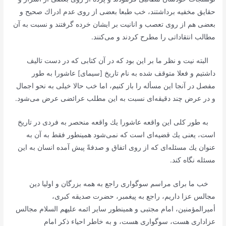
حقایق مخفیه برداشتند، خب طبعا بعضی از روی عدم ادراك صحیح و
بعضی هم از روی تعصب و انانیت بر ایشان خرده گرفتند و نسبت به آن
مطالب انتقاداتی را مطرح كردند و می‌كنند.
البته نیت و نظر ما بر این بود كه در آن كتابی كه در دست تالیف
داشتیم و فعلا متوقف شده به نام تاریخ [سیمای‌] عاشورا به طور
مفصل در آنجا این مسأله را باز كنیم، اما خب حالا خیلی به نحو اجمال
و در عرض چند دقیقه‌ای نسبت به این مطلب عرائضی عرض می‌شود.
به طور كلی این واقعه عاشورا یك واقعه منحصر به فردی در تاریخ
است، یعنی یك قضیه‌ای است كه نمی‌شود همینطور فقط به آن به
عنوان یك مسئله‌ای كه از روی اتفاق و صدفةً پیش آمده انسان به این
مسئله نگاه كند.
خب ما برای مراسم سوگواری راجع به همه بزرگان و اولیا دین
مجالس عزا داریم، راجع به پیغمبر، حضرت صدیقه كبری،
أمیرالمؤمنین، امام مجتبی و همینطور سایر ائمه علیهم السلام مجالس
عزاداری هست، سوگواری هست، و به خاطر احیاء ذكر امام