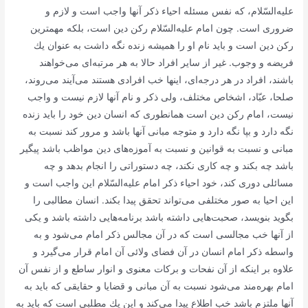
علیه‌السّلام، كه نفس مسئله احیاء ذكر آنها واجب است و لازم و
ضروری است. چون امام علیه‌السّلام ركن دین است، بلكه مهمترین
ركن دین است و باید نام او را همیشه زنده نگه داشت به عنوان یك
فریضه و وجوب. غیر از سایر افراد حالا به هر مرتبه‌ای می‌خواهند
باشند، افراد در هر درجه‌ای، اینها خب افرادی هستند می‌آیند می‌روند،
صلحا، عبّاد، اشخاص مختلف، ولی ذكر و نام آنها لازم نیست و واجب
نیست، امام ركن دین است همانطوری كه انسان دین خود را باید زنده
نگه دارد و بپا نگه دارد و متوجه مبانی آنها باشد و مرور كند نسبت به
مبانی و نسبت به قوانین و نسبت به آموزه‌های دین مواظب باشد پیگیر
باشد چه بكند و چه كاری نكند، چه دستوراتی را انجام بدهد و چه
مسائلی دوری كند، خود احیاء ذكر امام علیه‌السّلام این واجب است و
این احیا به صور مختلفی می‌تواند تحقق پیدا بكند. انسان مطالبی را
بگوید بنویسد، صحبت‌هایی داشته باشد برنامه‌هایی داشته باشد و یكی
از آنها خب مجالسی است كه در آن مجالس ذكر امام می‌شود و به
واسطه ذكر امام انسان در آن فضای ولائی آن امام قرار می‌گیرد و
علاوه بر اینكه از آن نفحات و بركات معنوی و انوار ساطع و از نفس آن
امام بهره‌مند می‌شود نسبت به آن مبانی و قضایا و حقایقی كه باید به
آنها ملتزم باشد خب اطلاع پیدا می‌كند و این یك مطلبی است كه باید به