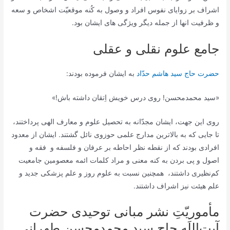
اشراف بر زوایای نفوس افراد و وصول به کُنه موقعیّت اشخاص و سعه
و ظرفيت انها از جمله دیگر ویژگی های ایشان بود.
جامع علوم نقلی و عقلی
حضرت حاج سید هاشم حدّاد
به ایشان فرموده بودند:
«سید محمدمحسن! روی درس خویش اِتقان داشته باش!»
روی این جهت، ایشان مجدّانه به تحصیل علوم و معارف الهی پرداختند،
تا جایی که به بالاترین مدارج علمی حوزوی نائل گشتند. ایشان از معدود
افرادی بودند که از نقطه نظر احاطه بر عرفان و فلسفه و فقه و
اصول و پى بردن به کنه معنى و مراد کلمات ائمه معصومین جامعیت
کم‌نظیری داشتند، همچنین نسبت به علوم روز و علم پزشکی جدید و
علم هیئت نیز اشراف داشتند.
مأموریّتِ نشر مبانی توحیدی حضرت
آیت‌اللَه حاج سید محمدمحسن طهرانی