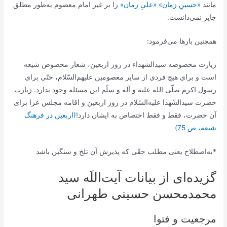
مانند
«حسینِ زمان» «علیِ زمان»
را بر غیر امام معصوم به‌طور مطلق
جایز نمی‌دانست.
همچنین بارها می‌فرمود:
زيارت مخصوصه سیدالشهداء در روز اربعين، شعار مخصوص شيعه
است و براى هيچ فردى از ساير معصومين عليهم‏‌السّلام، حتّى براى
رسول اكرم صلّى الله عليه و آله و سلّم اين مسئله وجود ندارد. زيارت
حضرت سيدالشّهدا عليه‌‏السّلام در روز اربعين و اقامه مجلس عزا براى
آن حضرت، فقط و فقط اختصاص به ايشان دارد!
(اربعین در فرهنگ
شیعه، ص 75)
*به‌اصطلاح یعنی مطلب حقّی که پذیرش آن تلخ و سنگین باشد
گزیده‌ای از بیانات آیت‌اللَه سید
محمدمحسن حسینی طهرانی
مرجعیت و فتوا