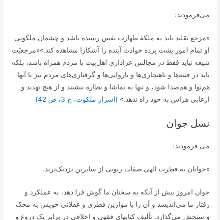
می‌فرمودند:
«مرجع تقلید باید به ملکۀ طهارت نفس رسیده باشد و چشمان ملکوتى
او تمام امور پشت پرده حوادث آینده را آشکارا مشاهده کند.»«مرجعیّت
شیعه نباید فقط در مجالس عزاداری اهل‌بیت با مردم همراه باشد، بلکه
باید در فتنه‌ها و ناهنجاری‌ها و ناروایی‌ها و گرفتاری‌های مردم نیز با آنها
هم‌نوا و هم‌صدا شود، و تنها به تماشا و نظاره ننشیند و از هیچ تهدید و
ارعابی هراس به خود راه ندهد.»
(اسرار ملکوت، ج 3، ص 42)
نسل جوان
می فرمودند:
«جوانان به فطرت الهی صفات ربوبی از سایرین نزدیک‌ترند.
جوان‏ امروز بیش از آنکه به سخنان ما گوش فرا دهد، به عملکرد و
رفتار ما می‌‏اندیشد و آن را با موازین فطرى و عقلانى خویش به محک
و سنجش می‌‏گذارد. تألیف کتاب‏هاى فقهى و اخلاقى در برابر یک دروغ و