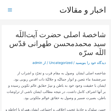
رش
اخبار و مقالات
ه
Main
حتوا
Menu
شاخصۀ اصلی حضرت آیت‌اللَه
سید محمدمحسن طهرانی قدّس
اللَه سرّه
دیدگاه‌ خود را بنویسید
/
Uncategorized
/ از
admin
شاخصه اصلی ایشان وصول به مقام قرب و تجرّد و اشراب از
سرچشمۀ ماء مَعین و انوار جمالیّه و جلالیّۀ ذات اقدس ربوبی بود.
ایشان با حقیقت وجود خود به باطن و سِرّ حقایق عالم تکوین رسیده و
بر آنها اشراف کامل داشت، در نتیجه مطالب‏ ايشان‏ ناشى از تراوشات
باطن، بصيرت ضمير و وصول به حقائق عوالم ملكوتى بود.
حسن سلوک و جاذبۀ عجیب اخلاقی و اجتماعی ایشان همراه با احاطه و