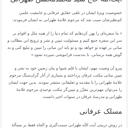
خصوصیت ویژۀ ایشان در تلقی حقایق عرفانی و جامعیت علمیِ
کم‌نظیرشان سبب شد که مرحوم علامۀ طهرانی به ایشان فرمودند:
« ما سفره‏‌اى را پهن كرده‏ايم كه تمام دنيا را از همه ملل و اقوام بر
سر اين سفره جمع كنيم و مسئولیت تبیین و نشر و ترویج این مطالب و
مبانی بر عهده تو خواهد بود و تو باید اين مبانى را تبیین و تبليغ كنى و به
گوش همه برسانى، تا به‌دست فراموشى سپرده نشود.»
پیرو آن وصیت مهم، ایشان با قلم شیوا و بیان رصینِ خود به نشر و
تبیین مبانی مکتب عرفان پرداختند و بسیاری از آثار گران‌سنگ مرحوم
علامۀ طهرانی را با مقدمه و تعلیقاتی منتشر نمودند. بدین جهت ایشان
را می‌توان مهم‌ترین مقرِّر و تبیین‌گر مکتب توحیدی مرحوم علامۀ
طهرانی و مدرسۀ عرفان در سنوات اخیر دانست.
مسلک عرفانی
در روش تربیتی آیت اللَه طهرانی سمت‌گیری و اتّجاه فقط بر مسألۀ