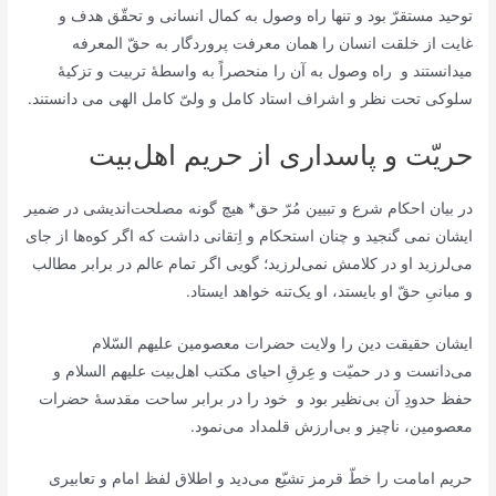
توحید مستقرّ بود و تنها راه وصول به کمال انسانی و تحقّق هدف و
غایت از خلقت انسان را همان معرفت پروردگار به حقّ المعرفه
میدانستند و راه وصول به آن را منحصراً به واسطۀ تربیت و تزکیۀ
سلوکی تحت نظر و اشراف استاد کامل و ولیّ کامل الهی می دانستند.
حریّت و پاسداری از حریم اهل‌بیت
در بیان احکام شرع و تبیین مُرّ حق* هیچ گونه مصلحت‌اندیشی در ضمیر
ایشان نمی گنجید و چنان استحکام و اِتقانی داشت که اگر کوه‏‌ها از جاى
می‌لرزید او در کلامش نمی‌لرزید؛ گویی اگر تمام عالم در برابر مطالب
و مبانىِ حقّ او بایستد، او یک‌‏تنه خواهد ایستاد.
ایشان حقیقت دین را ولایت حضرات معصومین علیهم السّلام
می‌دانست و در حمیّت و عِرقِ احیای مکتب اهل‌بیت علیهم السلام و
حفظ حدودِ آن بی‌نظیر بود و خود را در برابر ساحت مقدسۀ حضرات
معصومین، ناچیز و بی‌ارزش قلمداد می‌نمود.
حریم امامت را خطّ قرمز تشیّع می‌دید و اطلاق لفظ امام و تعابیری