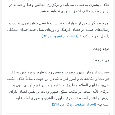
خلاف، پشیزى به‏‌حساب نمی‌‏آید؛ و برگزارى مجالس وعظ و خطابه در
برابر رویکرد خلافِ اخلاق، سودى نخواهد بخشید.
امروزه دیگر سخن از طهارات و نجاسات با نسل جوان ثمرى ندارد، و
رساله‏‌هاى عملیه در فضاى فرهنگ و باورهاى نسل جدید چندان مشکلى
را حل نخواهند کرد!»
(فقاهت در تشیع، ص 35)
مهدویت
می فرمود:
«صحبت از زمان ظهور حضرت و تعیین وقت ظهور و پرداختن به ذکر
خواب‌ها و مکاشفات و امور غیر عادیّه در این جهت ، تماماً خلاف مکتب
اهل‌بیت علیهم السلام و طریق مستقیم و مسیر قویمِ اولیای الهی و
عرفای باللَه است. در مکتب تشیّع، ظهور ولایت بر نفْسِ انسان دارای
ارزش و اعتبار است، نه صرفِ ظهورِ ظاهری و صوریِ امام علیه
السلام.»
(اسرار ملکوت، ج 2، ص 214)