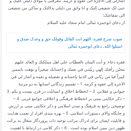
اشارَلى فِى الاخِرَة الى عَفوِهِ وَ کرمِه، معرفتى یا مولاى دلیلى علیک و
حبى لک شفیعى إلیک و انا واثق من دلیلى بدلالتک و ساکن من شفیعى
الى شفاعتک؛
از دعای ابوحمزه ثمالی امام سجاد علیه السلام
صوت شرح فقره: اللهم انت القائل وقولک حق و وعدک صدق و
اسئلوا الله، دعای ابوحمزه ثمالی
فقره دعاء: و أنت المنان بالعطيّات علي اهل مملكتك و العائد عليهم
بتحنّن رأفتك إلهي ربيّتني في نعمك و إحسانك صغيراً و نوَهت باسمي
كبيراً فيا مَن ربّاني في الدنيا بإحسانه و تفضيله و نعمه و أشار لي في
الاخرة إلي عفوه و كرمه. 1 – تقسيم زندگاني انسانها به دو مرتبۀ
حيواني و عقلاني. 2 – انحطاط اخلاق و انسانيّت در قرن بيست و يكم. 3
– ذکر حکایتی مبنی بر انحطاط فرهنگی و اخلاقی جوامع غربی. 4 –
توضیحی راجع به فرهنگ و تمدن اسلامی و ذکر حکایتی مبنی بر ارزش
و جایگاه والای دستورات اسلامی. 5 – بهره مندی افراد از نعمت هدایت
و قابلیت ایشان برای ادراک مراتب توحید ذات پروردگار متعال به برکت
ظهور دین مبین اسلام بوده است . 6 – ذکر کلامی در ارتباط با اهمیت