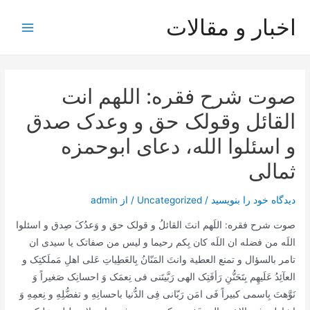
رش
اخبار و مقالات
ه
Main
حتوا
Menu
صوت شرح فقره: اللهم انت
القائل وقولک حق و وعدک صدق
و اسئلوا الله، دعای ابوحمزه
ثمالی
دیدگاه‌ خود را بنویسید
/
Uncategorized
/ از
admin
صوت شرح فقره: اللَهم انتَ القائلُ و قولک حق و وَعدُکَ صِدق و اسئلوا
اللَه من فضله ان اللَه کان بِکم رحیما و لیس من صفاتک یا سیدی ان
تامر بالسؤال و تمنع العطیة وانتَ المَنّانُ بِالعَطِیاتِ عَلى اهلِ مَملَکتِک و
العآئِدُ عَلَیهِم بِتَحَنُّنِ رَأفَتِک الهى رَبَّیتَنى فى نِعمَک وَ احسانِک صَغیراً وَ
نَوَّهتَ بِاسمى کبیراً فَى امَن رَبّانى فِى الدُّنیا باحسانِهِ و تفضُّلِهِ و نِعمِهِ وَ