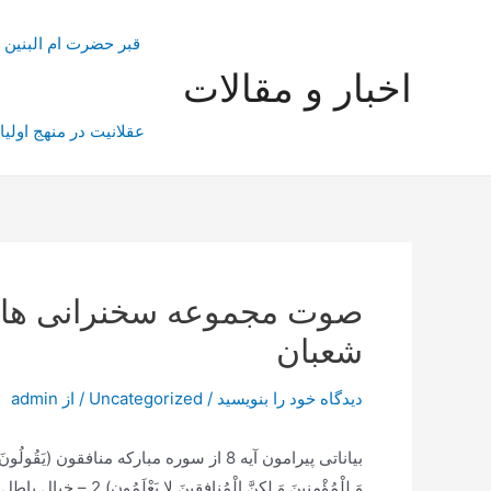
رش
ه
قبر حضرت ام البنین
حتوا
اخبار و مقالات
عقلانیت در منهج اولیا
صوت مجموعه سخنرانی های آ
شعبان
دیدگاه‌ خود را بنویسید
/
Uncategorized
/ از
admin
بیاناتی پيرامون آیه 8 از سوره مبارکه منافقون (يَقُولُونَ 