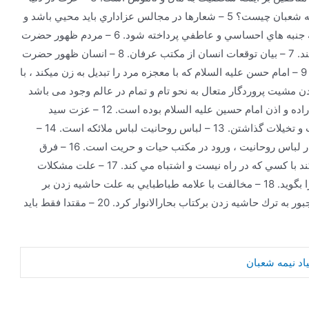
بر اساس ثروت و زور است. 4– علت شادي در روز نيمه شعبان چيست؟ 5 – شعارها در مجالس عزاداري بايد محيي باشد و
انسان را به ياد واقعیت عاشورا بياندازد نه اينكه فقط به جنبه هاي احساسي و عاطفي پرداخته شود. 6 – مردم ظهور حضرت
را براي اداي قرض ها و شفاي مريض هايشان مي خواهند. 7 – بیان توقعات انسان از مكتب عرفان. 8 – انسان ظهور حضرت
را برای اصلاح خود باید طلب کند نه برای اصلاح دیگران 9 – امام حسن عليه السلام كه با معجزه مرد را تبديل به زن ميكند ، با
 السلام جاری کردن مشیت پروردگار متعال به نحو تام و تمام در عالم وجود می باشد
11 – تمامي مصائب عاشورا و كشته شدن اهل بيت به اراده و اذن امام حسين عليه السلام بوده است. 12 – عزت سيد
الشهداء علیه السلام يعني پا روي تمام اباطيل ، توهمات و تخيلات گذاشتن. 13 – لباس روحانيت لباس ملائكه است. 14 –
صورت برزخي ملائكه با عمامه است. 15 – وارد شدن در لباس روحانيت ، ورود در مكتب حيات و حريت است. 16 – فرق
است بين كسي كه در راه و طريق است و اشتباه مي كند با كسي كه در راه نيست و اشتباه مي كند. 17 – علت مشكلات
علامه طباطبايي در حوزه اين بود كه مي خواست حق را بگويد. 18 – مخالفت با علامه طباطبايي به علت حاشيه زدن بر
کتاب بحارالانوار 19 – نفاق افراد علامه طباطبايي را مجبور به ترك حاشيه زدن برکتاب بحارالانوار كرد. 20 – مقتدا فقط بايد
د نیمه شعبان