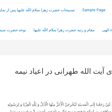
Sample Page
تسبیحات حضرت زهرا سلام اللَه علیها پس از نم
ء الهی
مقام و رتبه حضرت زهرا سلام اللَه علیها
نوحه حضرت سیدال
یت الله طهرانی در اعیاد نیمه
لَئِنْ رَجَعْنا إِلَی الْمَدينَةِ لَيُخْرِجَنَّ الْأَعَزُّ مِنْهَا الْأَذَلَّ وَ لِلَّهِ الْعِزَّةُ وَ لِرَسُولِهِ
وَ لِلْمُؤْمِنينَ وَ لكِنَّ الْمُنافِقينَ لا يَعْلَمُون) 2 – خيال باطل منافقين بر اينكه شخصيت به مال و ناموس است. 3 – عزت در دنيا