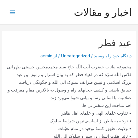
رش
اخبار و مقالات
ه
Main
حتوا
Menu
عید فطر
دیدگاه‌ خود را بنویسید
/
Uncategorized
/ از
admin
مجموعه بیانات حضرت آیت اللَه حاج سید محمدمحسن حسینی طهرانی
قدّس اللَه سرّه که در اعیاد فطر که به بیان اسرار و رموز این عید
بزرگ اسلامی و تبیین ظرائف سلوک الی اللَه و چگونگی دریافت
حقایق باطنی و کشف حجابهای راه و وصول به بالاترین مقام معرفت و
عقلانیت با لسانی رسا و بیانی شیوا می‌پردازند.
اهم مباحث این سخنرانی ها:
• تفاوت علمای الهی و علمای اهل ظاهر
• توجه به باطن از اساسی‌ترین شرایط سلوک
• ولایت، ظهور کلمۀ توحید در تمام تعیّنات
• تأثیر همّت انسان در سیر و سلوک الی اللَه