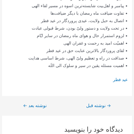
• پیامبر و اهل‌بیت شایسته‌ترین اسوه در مسیر لقاء الهی
• تفاوت ضیافت ماه رمضان با دیگر ضیافت‌ها
• اتصال به حبل ولایت، عیدی پروردگار در عید فطر
• در تحت ولایت و دستور ولیّ بودن، شرط قبولی عبادت
• لزوم استمرار حال و هوای ماه رمضان در سایر ایّام
• اهمیّت امید به رحمت و غفران الهی
• لقای پروردگار بالاترین عنایت حق در عید فطر
• صداقت در راه و تعظیم ولیّ الهی، شرط اساسی هدایت
• اهمیت مسئله یقین در سیر و سلوک الی اللَه
عید فطر
→
راهبری
نوشته قبل
نوشته بعد
←
نوشته
دیدگاه‌ خود را بنویسید