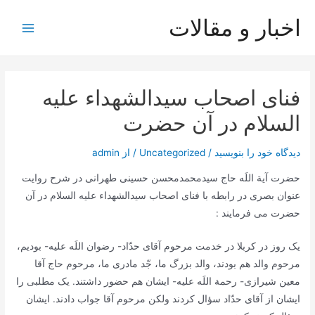
رش
اخبار و مقالات
ه
Main
حتوا
Menu
فنای اصحاب سیدالشهداء علیه
السلام در آن حضرت
دیدگاه‌ خود را بنویسید
/
Uncategorized
/ از
admin
حضرت آیة اللَه حاج سیدمحمدمحسن حسینی طهرانی در شرح روایت
عنوان بصری در رابطه با فنای اصحاب سیدالشهداء علیه السلام در آن
حضرت می فرمایند :
یک روز در کربلا در خدمت مرحوم آقاى حدّاد- رضوان اللَه علیه- بودیم،
مرحوم والد هم بودند، والد بزرگ ما، جّد مادرى ما، مرحوم حاج آقا
معین شیرازى- رحمة اللَه علیه- ایشان هم حضور داشتند. یک مطلبى را
ایشان از آقاى حدّاد سؤال کردند ولکن مرحوم آقا جواب دادند. ایشان