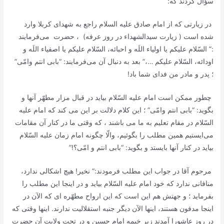
سؤال کردند که:
در زیارتی که از امام صادق علیه السلام راجع به شهداى کربلا وارد
شده است ( زیارت سیدالشهداء در روز عرفه) ، حضرت می‌فرمایند
:”
السّلام علیکم یا اولیاء اللَه و احبائه، السّلام علیکم یا اصفیاء اللَه و
اودائه، السّلام علیکم …،”
بعد به دنبال آن مى‌فرمایند: “بابى انتم وامّى”
؛ پدر و مادر من فداى شما باد!
چطور ممکن است امام علیه ‌السّلام بیاید در قبال مزار مطهّر آنها و
بگوید: “بابى انتم وامّى” ؛ این کلام دلالت بر این مى ‌کند که امام علیه
‌السّلام در مقام تعلیم به ما می باشند ، که وقتی ما در کنار آن مقامات
مى‌ایستیم همین مطلب را بگوئیم، والّا چگونه امام زمان علیه‌ السّلام
بیاید در کنار آنها بایستد و بگوید: “بابى انتم و امّى؟!”
مرحوم آقا در جواب این مطلب فرمودند:” نخیر! هیچ اشکالى ندارد،
منافانى ندارد که خود امام علیه ‌السّلام بیاید و در اینجا این مطلب را
بفرماید ؛ و جهتش هم این است که این ارواح مطهّره ‌اى که الآن در
اینجا مدفون هستند، اینها الآن دیگر جنبه استقلالیت ندارند. اینها وقتى که
در روز عاشورا آمدند زیر خیمه امام حسین و در تحت ولایت آن حضرت