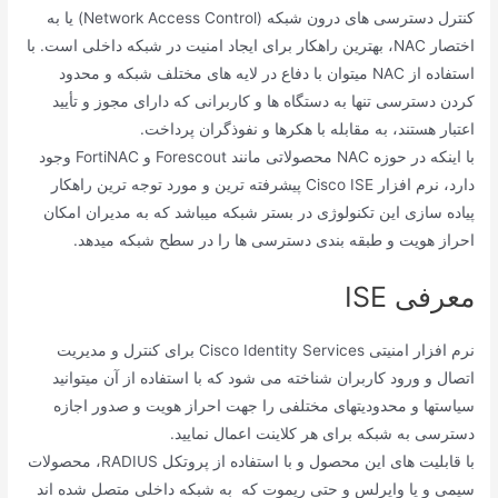
کنترل دسترسی های درون شبکه (Network Access Control) یا به
اختصار NAC، بهترین راهکار برای ایجاد امنیت در شبکه داخلی است. با
استفاده از NAC میتوان با دفاع در لایه های مختلف شبکه و محدود
کردن دسترسی تنها به دستگاه ها و کاربرانی که دارای مجوز و تأیید
اعتبار هستند، به مقابله با هکرها و نفوذگران پرداخت.
با اینکه در حوزه NAC محصولاتی مانند Forescout و FortiNAC وجود
دارد، نرم افزار Cisco ISE پیشرفته ترین و مورد توجه ترین راهکار
پیاده سازی این تکنولوژی در بستر شبکه میباشد که به مدیران امکان
احراز هویت و طبقه بندی دسترسی ها را در سطح شبکه میدهد.
معرفی ISE
نرم افزار امنیتی Cisco Identity Services برای کنترل و مدیریت
اتصال و ورود کاربران شناخته می شود که با استفاده از آن میتوانید
سیاستها و محدودیتهای مختلفی را جهت احراز هویت و صدور اجازه
دسترسی به شبکه برای هر کلاینت اعمال نمایید.
با قابلیت های این محصول و با استفاده از پروتکل RADIUS، محصولات
سیمی و یا وایرلس و حتی ریموت که به شبکه داخلی متصل شده اند