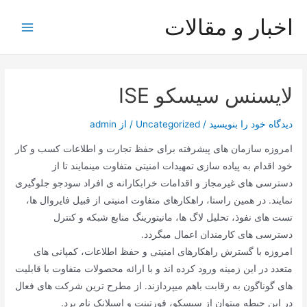
رش
اخبار و مقالات
ه
Main
حتوا
Menu
لایسنس سیسکو ISE
دیدگاه‌ خود را بنویسید
/
Uncategorized
/ از
admin
امروزه سازمان های پیشرفته برای حفظ تجارت و اطلاعات کسب و کار
خود اقدام به پیاده سازی تمهیدات امنیتی متفاوت مینمایند تا از
دسترسی های غیرمجاز و اقدامات خرابکارانه ی افراد سودجو جلوگیری
نمایند. در همین راستا، راهکارهای متفاوت امنیتی از قبیل فایروال ها،
تست های نفوذ، تحلیل لاگ ها، مانیتورینگ منابع شبکه و کنترل
دسترسی های کارمندان اعمال میگردد.
امروزه با گسترش راهکارهای امنیتی و حفظ اطلاعات، کمپانی های
متعدد در این زمینه ورود کرده اند و با ارائه محصولات متفاوت با قابلیت
های گوناگون به رقابت باهم میپردازند. از مطرح ترین شرکت های فعال
در این حیطه میتوان از سیسکو، فورتینت و اسپلانک نام برد.