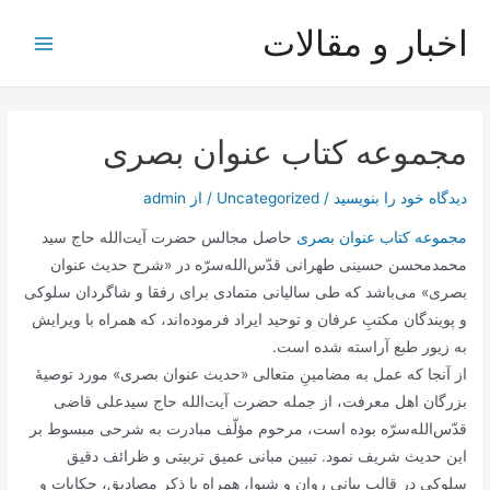
رش
اخبار و مقالات
ه
Main
حتوا
Menu
مجموعه کتاب عنوان بصری
دیدگاه‌ خود را بنویسید
/
Uncategorized
/ از
admin
مجموعه کتاب عنوان بصری
حاصل مجالس حضرت آیت‌الله حاج سید
محمدمحسن حسینی طهرانی قدّس‌الله‌سرّه در «شرح حدیث عنوان
بصری» می‌باشد که طی سالیانی متمادی برای رفقا و شاگردان سلوکی
و پویندگان مکتبِ عرفان و توحید ایراد فرموده‌اند، که همراه با ویرایش
به زیور طبع آراسته شده است.
از آنجا که عمل به مضامینِ متعالی «حدیث عنوان بصری» مورد توصیۀ
بزرگان اهل معرفت، از جمله حضرت آیت‌الله حاج سید‌علی قاضی
قدّس‌الله‌سرّه بوده‌ است، مرحوم مؤلّف مبادرت به شرحی مبسوط بر
این حدیث شریف نمود. تبیین مبانی عمیق تربیتی و ظرائف دقیق
سلوکی در قالبِ بیانی روان و شیوا، همراه با ذکر مصادیق، حکایات و