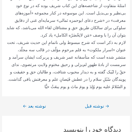
امثلۀ متفاوت از شاخصه‌های این کتاب شریف بوده که در نوع خود
بی‌نظیر و بی‌بدیل است. این موسوعه در کنار مجموعه «آموزه‌های
معرفت» در «شرح دعای ابوحمزه ثمالی» سرمایه‌ای غنی از دقایق
سلوکی برای سالکان طریق حق و مشتاقان لقاء الله می‌باشد، که شاید
بتوان آن را با وصف «مَن لایَحْضَرُه الکامل» یاد کرد.
لازم به ذکر است که شرح مبسوط ولی ناتمامِ این حدیث شریف، تحت
عنوان «اسرار ملکوت» به قلم مرحوم‌ مؤلّف در قالب سه مجلّد،
منتشر شده است که متأسفانه عمر شریف و پربرکت ایشان سرآمد و
سرمست از بادۀ طهورِ لم‌یزلی و رحیق مختومِ ولایتِ مرتضوی، ندای
حقّ را لبّیک گفته و به دیدار محبوب شتافت، و طالبان حق و حقیقت و
پویندگان سُبُلِ سلام را در عطش فَیَضانِ علم و معرفتش باقی گذاشت.
و السّلامُ‏ عليه‏ يوم‏ وُلِدَ و يومَ ماتَ و يوم يبعَثُ حيًّا
→
راهبری
نوشته قبل
نوشته بعد
←
نوشته
دیدگاه‌ خود را بنویسید