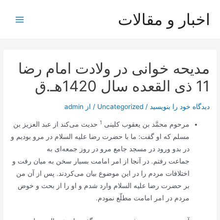
رش
اخبار و مقالات
ه
Main
حتوا
Menu
مدیحه خوانی در ولادت امام رضا
11 ذی القعده سال 1420هـ.ق
دیدگاه‌ خود را بنویسید
/
Uncategorized
/ از
admin
1
مرحوم محمَّد بن يعقوب كلينى
حديث مى‌كند از عبد العزيز بن
مسلم كه او گفت: ما با حضرت رضا علیه السلام در مرو بوديم و
در بدو ورود در مسجد جامع مرو در روز جمعه‌اى به
جماعت‌ رفتم. در آنجا از امر امامت بسيار سخن به ميان رفت و
اختلافات مردم را در اين موضوع بيان مى‌كردند. پس از آن من
بر حضرت رضا عليه السلام وارد شدم و او را از بحث و خوض
مردم در امر امامت مطلّع نمودم.