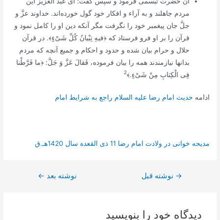
آن حضرت تبسمى فرمود و سپس گفت: اى عبد العزيز اين
مردم جاهلند و به آراء و افكار خود گول خورده‌اند. خداوند عزَّ و
جلَّ جان پيغمبر خود را نگرفت مگر آنكه دين او را كامل نمود و
قرآن را بر او فرو فرستاد كه ﴿
فيهِ تِبْيانُ كُلِّ شَىْ‌ءٍ﴾
. در قرآن
حلال و حرام بيان شده و حدود و احكام و جميع آنچه كه مردم
بدانها نيازمندند همه را بيان فرموده،
فَقالَ عَزَّ وَ جَلَّ:
﴿
ما فَرَّطْنا
2
فِى الْكِتابِ مِنْ شَىْ‌ءٍ.﴾
ادامه
حديث امام رضا علیه السلام راجع به شرايط امام‏
مدیحه خوانی در ولادت امام رضا 11 ذی القعده سال 1420هـ.ق
→
راهبری
نوشته قبل
نوشته بعد
←
نوشته
دیدگاه‌ خود را بنویسید