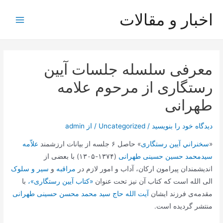
رش
اخبار و مقالات
ه
Main
حتوا
Menu
معرفی سلسله جلسات آیین
رستگاری از مرحوم علامه
طهرانی
دیدگاه‌ خود را بنویسید
/
Uncategorized
/ از
admin
«
سخنراني آیین رستگاری
» حاصل ۶ جلسه از بیانات ارزشمند
علاّمه
سیدمحمد حسین حسینی طهرانی
(۱۳۷۴-۱۳۰۵) با بعضی از
اندیشمندان پیرامون ارکان، آداب و امور لازم در
مراقبه
و
سیر و سلوک
الی الله است که کتاب آن نیز تحت عنوان
«کتاب آیین رستگاری»،
با
مقدمه‌ی فرزند ایشان
آیت الله حاج سید محمد محسن حسینی طهرانی
منتشر گردیده است.