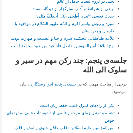
بحثی در لزوم تبعیّت جاهل از عالم
برخی از شرائط و آداب نمازگزار از دیدگاه استاد
حدیث قدسی ”عَبدی أَطِعنی حَتَّی أَجعَلَکَ مِثلی”
سیره و روش پیامبر اکرم و ائمّه علیهم السّلام در مواجهه با
خادمان و زیردستان
علاّمه طباطبایی مجسّمه شرم و حیا و عصمت و طهارت بودند
نهج البلاغۀ أمیرالمؤمنین حاصل «أنا عبد من عبید محمّد» است
جلسه‌ی پنجم: چند رکن مهم در سیر و
سلوک الی الله
برخی از مباحث مهمی که در
جلسه‌ی پنجم آیین رستگاری
، بیان
می‌شود:
یکی از راه‌های کنترل قلب، حفظ زبان است
تشبیه و تمثیل زیبای مرحوم قاضی از تشویشات قلبی به لِردهای
حوض
أمیرالمؤمنین علیه السّلام: «قلب عاقل جلوی زبانش و قلب