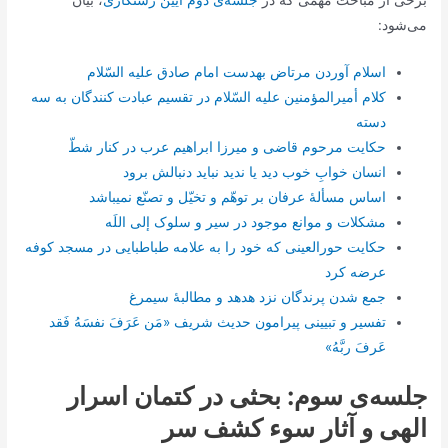
می‌شود:
اسلام آوردن مرتاض به‏دست امام صادق علیه السّلام
کلام أمیرالمؤمنین علیه السّلام در تقسیم عبادت کنندگان به سه
دسته
حکایت مرحوم قاضی و میرزا ابراهیم عرب در کنار شطّ
انسان خوابِ خوب دید یا ندید نباید دنبالش برود
اساس مسألۀ عرفان بر توهّم و تخیّل و تصنّع نمی‏باشد
مشکلات و موانع موجود در سیر و سلوک إلی اللَه
حکایت حورالعینی که خود را به علامه طباطبایی در مسجد کوفه
عرضه کرد
جمع شدن پرندگان نزد هدهد و مطالبۀ سیمرغ
تفسیر و تبیینی پیرامون حدیث شریف «مَن عَرَفَ نفسَهُ فَقد
عَرفَ ربَّهُ»
جلسه‌ی سوم: بحثی در کتمان اسرار
الهی و آثار سوء کشف سر