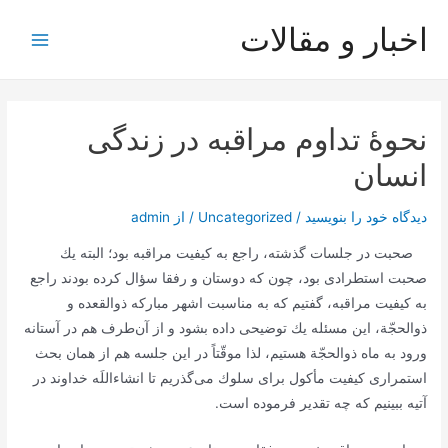
رش
اخبار و مقالات
ه
Main
حتوا
Menu
نحوۀ تداوم مراقبه در زندگی
انسان
دیدگاه‌ خود را بنویسید
/
Uncategorized
/ از
admin
صحبت در جلسات گذشته، راجع به كیفیت مراقبه بود؛ البته یك
صحبت استطرادی بود، چون كه دوستان و رفقا سؤال كرده بودند راجع
به كیفیت مراقبه، گفتیم كه به مناسبت اشهر مباركه ذوالقعده و
ذوالحجّة، این مسئله یك توضیحی داده بشود و از آن‌طرف هم در آستانه
ورود به ماه ذوالحجّة هستیم، لذا موقّتاً در این جلسه هم از همان بحث
استمراری كیفیت مأكول برای سلوك می‌گذریم تا انشاءاللَه خداوند در
آتیه ببینیم كه چه تقدیر فرموده است.