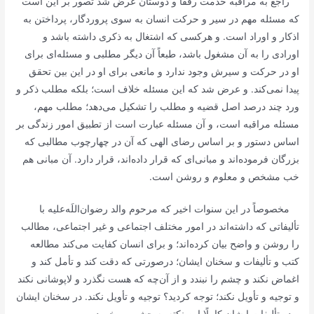
راجع به مراقبه خدمت رفقا و دوستان عرض شد تصور بر این است
كه مسئله مهم در سیر و حركت انسان به سوی پروردگار، پرداختن به
اذكار و اوراد است. و هركسی كه اشتغال به ذكری داشته باشد و
اورادی را به آن مشغول باشد، طبعاً آن دیگر مطلبی و مسئله‌ای برای
او در حركت و سیرش وجود ندارد و مانعی برای او در این بین تحقق
پیدا نمی‌كند. و عرض شد كه این مسئله خلاف است؛ بلكه مطلب ذكر و
ورد چند درصد اصل قضیه و مطلب را تشكیل می‌دهد؛ مطلب مهم،
مسئله مراقبه است، و آن مسئله عبارت است از تطبیق امور زندگی بر
اساس دستور و بر اساس رضای الهی كه آن در چهارچوب مطالبی كه
بزرگان فرموده‌اند و مبانی‌ای كه قرار داده‌اند، قرار دارد. آن مبانی هم
خب مشخص و معلوم و روشن است.
مخصوصاً در این سنوات اخیر كه مرحوم والد رضوان‌اللَه‌علیه با
تألیفاتی كه داشته‌اند در امور مختلف اجتماعی و غیر اجتماعی، مطالب
را روشن و واضح بیان كرده‌اند؛ و برای انسان كفایت می‌كند مطالعه
كتب و تألیفات و سخنان ایشان؛ درصورتی كه دقت كند و تأمل كند و
اغماض نكند و چشم را نبندد و از آن‌چه كه هست نگذرد و لاپوشانی نكند
و توجیه و تأویل نكند؛ توجه كردید؟ توجیه و تأویل نكند. در سخنان ایشان