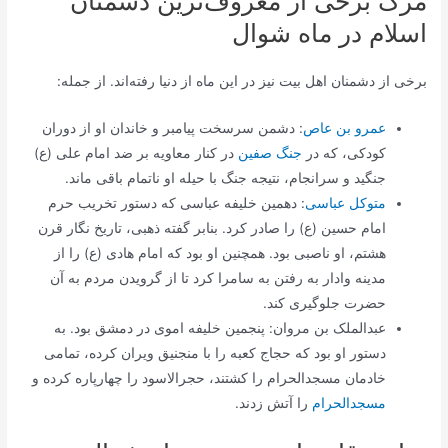
مرگ برخی از معروف‌ترین دشمنان
اسلام در ماه شوال
برخی از دشمنان اهل بیت نیز در این ماه از دنیا رفته‌اند. از جمله:
عمرو بن عاص
: دشمن سرسخت پیامبر و خاندان او از دوران
کودکی، که در
جنگ صفین
در کنار معاویه بر ضد امام علی (ع)
جنگید و سرانجام، نتیجه جنگ با حیله او ناتمام باقی ماند.
متوکل عباسی
: دهمین خلیفه عباسی که دستور تخریب حرم
امام حسین (ع) را صادر کرد. بنابر گفته ذهبی، تاریخ نگار قرن
هشتم، او ناصبی بود. همچنین او بود که امام هادی (ع) را از
مدینه وادار به رفتن به سامرا کرد تا از گرویدن مردم به آن
حضرت جلوگیری کند.
عبدالملک بن مروان: پنجمین خلیفه اموی در دمشق بود. به
دستور او بود که حجاج کعبه را با منجنیق ویران کرده، تمامی
خادمان مسجدالحرام را کشتند، حجرالاسود را چهارپاره کرده و
مسجدالحرام
را آتش زدند.