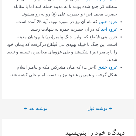
منطقه کر جمع شده بودند تا به مدینه حمله کنند اما با مقابله
حضرت محمد (ص) و حضرت علی (ع) رو به رو میشوند.
غزوه حنین
که نام آن نیز در سوره توبه، آیه 25 آمده است.
غزوه احد
که در آن حضرت حمزه به شهادت رسید
غزوه بنی قَینُقاع که اولین جنگ پیامبر(ص) با یهودیان مدینه
است. این جنگ با قبیله یهودی بنی قَینُقاع درگرفت که پیمان خود
را با پیامبر (ص) شکستند و طی غزوه‌ای محاصره، تسلیم و تبعید
شدند.
غزوه خندق
(احزاب) که میان مشرکین مکه و پیامبر اسلام
شکل گرفت و عمربن عبدود نیز به دست امام علی کشته شد.
→
راهبری
نوشته قبل
نوشته بعد
←
نوشته
دیدگاه‌ خود را بنویسید