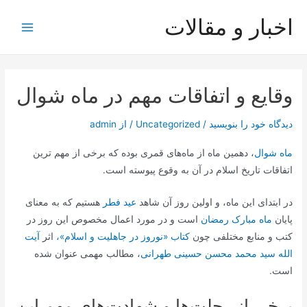
رش
اخبار و مقالات
ه
Main
حتوا
Menu
وقایع و اتفاقات مهم در ماه شوال
دیدگاه‌ خود را بنویسید
/
Uncategorized
/ از
admin
ماه شوال
، دهمین ماه از ماه‌های قمری بوده که برخی از مهم ترین
اتفاقات تاریخ اسلام در آن به وقوع پیوسته است.
در ابتدای این ماه، و اولین روز آن شاهد
عید فطر
هستیم که به معنای
پایان
ماه مبارک رمضان
است و در مورد اعمال مخصوص این روز در
کتب و منابع مختلفی چون
کتاب «نوروز در جاهلیت و اسلام»،
اثر
آیت
الله سید محمد محسن حسینی طهرانی
، مطالب مهمی عنوان شده
است.
برخی از رحلت‌ها و شهادت‌های مهم این