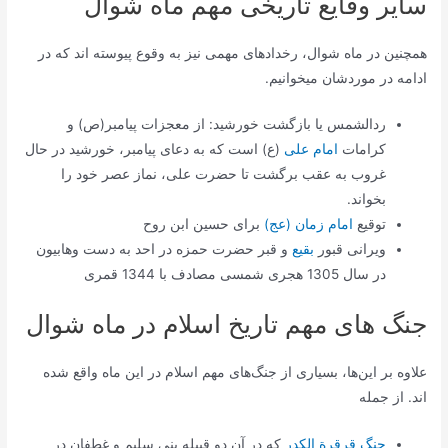
سایر وقایع تاریخی مهم ماه شوال
همچنین در ماه شوال، رخدادهای مهمی نیز به وقوع پیوسته اند که در
ادامه در موردشان میخوانیم.
ردالشمس یا بازگشت خورشید: از معجزات پیامبر(ص) و
کرامات
امام علی
(ع) است که به دعای پیامبر، خورشید در حال
غروب به عقب برگشت تا حضرت علی، نماز عصر خود را
بخواند.
توقیع
امام زمان (عج)
برای حسین ابن روح
ویرانی قبور
بقیع
و قبر حضرت حمزه در احد به دست وهابیون
در سال 1305 هجری شمسی مصادف با 1344 قمری
جنگ های مهم تاریخ اسلام در ماه شوال
علاوه بر این‌ها، بسیاری از جنگ‌های مهم اسلام در این ماه واقع شده
اند. از جمله
جنگ قرقرة الکدر
که در آن دو قبیله بنی سلیم و غطفان در