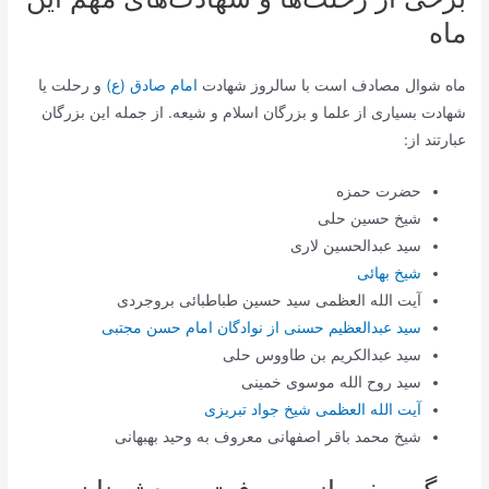
ماه
ماه شوال مصادف است با سالروز شهادت
امام صادق (ع)
و رحلت یا
شهادت بسیاری از علما و بزرگان اسلام و شیعه. از جمله این بزرگان
عبارتند از:
حضرت حمزه
شیخ حسین حلى
سید عبدالحسین لارى
شیخ بهائى
آیت الله العظمى سید حسین طباطبائى بروجردى
سید عبدالعظیم حسنى از نوادگان امام حسن مجتبی
سید عبدالکریم بن طاووس حلى
سید روح الله موسوى خمینى
آیت الله العظمى شیخ جواد تبریزى
شیخ محمد باقر اصفهانى معروف به وحید بهبهانى