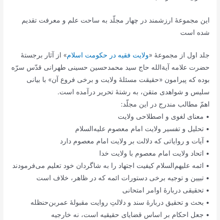
این مجموعۀ ارزشمند در چهار مجلّد به ساحت علم و معرفت تقدیم
شده است
جلد اول از مجموعۀ «
ولایت فقیه در حکومت اسلام
» از آثار برجستۀ
حضرت علامه آیة‌الله حاج سید محمد‌حسین حسینی طهرانی قدّس سرّه
بوده که پیرامون «حقیقت مسئلۀ ولایت و برخی فروع آن» با بیانی
سلیس و شواهدی متقن، به رشتۀ تحریر درآمده است.
اهمّ مطالب مندرج در این مجلّد:
• معنای لغوی و اصطلاحی ولایت
• تحلیل و تفسیر ولایت امام معصوم علیه‌السلام
• آیات و روایاتی که دلالت بر ولایت امام معصوم دارد
• اتحاد ولایت امام معصوم با ولایت خدا
• ائمه علیهم‌السلام کیفیت اجتهاد را به شاگردان خود تعلیم می‌‌فرمودند
• تبیین و توجیه برخی دستورات ائمه که در ظاهر، خلاف است
• تحقیقی دربارۀ اوامر امتحانی
• بحث و تحقیق دربارۀ سند و دلالتِ روایت مقبولۀ عمربن‌حنظله
• جعل احکام بر اساس قضایای حقیقیه است، نه خارجیه