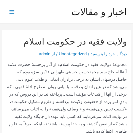
رش
اخبار و مقالات
ه
Main
حتوا
Menu
ولایت فقیه در حکومت اسلام
دیدگاه‌ خود را بنویسید
/
Uncategorized
/ از
admin
مجموعۀ «ولایت فقیه در حکومت اسلام» از آثار برجستۀ حضرت علامه
آیة‌الله حاج سید محمد‌حسین حسینی طهرانی قدّس سرّه بوده که
حاصل درسهای ایشان به برخی برادران ایمانی و طلاب علوم دینی
می‌باشد که در عین اتقان و دقت، با بیانی روان به طرح ادلۀ فقهی ـ که
برخی از آنها از مُبدعات مؤلف است ـ پرداخته‌اند. در این دروس که در
بادیِ امر پرده از «حقیقتِ ولایت» بر‌داشته و «لزوم تشکیل حکومت»،
«کیفیت تعیین ولی‌فقیه» و «اوصاف ولی‌فقیه» را به اثبات می‌رسانند،
در نهایت اثبات می‌فرمایند که کسی باید عهده‌دارِ جایگاه ولایت‌فقیه
باشد که از نفس گذشته و به خدا پیوسته باشد؛ نه اینکه صرفاً به علوم
ظاهری اکتفا کرده باشد.