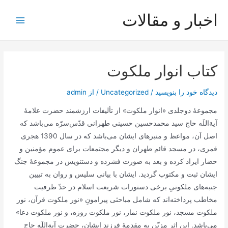
رش
اخبار و مقالات
ه
Main
حتوا
Menu
کتاب انوار ملکوت
دیدگاه‌ خود را بنویسید
/
Uncategorized
/ از
admin
مجموعۀ دو‌جلدی «انوار‌ ملکوت» از تألیفات ارزشمند حضرت علامۀ
آیة‌اللَه‌ حاج سید محمد‌حسین حسینی طهرانی قدّس‌سرّه می‌باشد که
اصل آن، مواعظ و منبرهای ایشان می‌باشد که در سال 1390 هجری
قمری، در مسجد قائم طهران و دیگر مجتمعات برای عموم مؤمنین و
حضار ایراد کرده‌ و بعد به صورت فشرده و دستنویس در مجموعۀ جنگ
ایشان ثبت و مکتوب گردید. ایشان با بیانی سلیس و روان به تبیین
جنبه‌های ملکوتیِ برخی دستورات شریعت اسلام در حدّ ظرفیت
مخاطب پرداخته‌اند که شامل مباحثی پیرامونِ «نور ملکوت قرآن، نور
ملکوت مسجد، نور ملکوت نماز، نور ملکوت روزه، و نور ملکوت دعا»
می‌باشد. این اثر مزیّن به مقدمۀ فرزند ایشان، حضرت آیة‌اللَه حاج