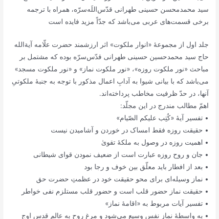
سید محمدمحسن حسینی طهرانی قدّس‌اللَه‌سرّه، همراه با ترجمه
برخی قسمت‌های عربی می‌باشد که جدّاً مزید فایده است
جلد اول از مجموعۀ «انوار ملکوت» اثر ارزشمند حضرت علّامه آیة‌الله‌
حاج سید محمد‌حسین حسینی طهرانی قدّس‌سرّه بوده که مشتمل بر
مباحث «نور ملکوت روزه»، «نور ملکوت نماز» و «نور ملکوت مسجد»
می‌باشد که با بیانی شیوا به آدابِ اعمال مذکور با توجه به جنبۀ ملکوتیِ
آنها، در حدّ ظرفیت مخاطب پرداخته‌اند.
اهمّ مطالب مندرج در این مجلّد:
• تفسیر آیۀ «کُتِب علیکم الصّیام»
• حقیقت روزه فقط امساک در خوردن و آشامیدن نیست
• اهمیت روزه در وصول به ملکۀ تقویٰ
• جان و روح روزه عبارت است از ضعیف نمودن قوای شیطانی
• بعد از افطار باید معلّق بین خوف و رجا بود
• نماز وسیله‌ای برای محو حقیقت خود در عظمتِ حضرت حق
• حقیقت نماز حضور قلب است و حضور قلب مستلزم نفی خواطر
• تفسیر آیات مربوط به «اقامۀ نماز»
• به واسطۀ نماز نفس وسیع می‌شود و مرغ روح به عالم قدس اوج