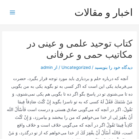
رش
اخبار و مقالات
ه
Main
حتوا
Menu
کتاب توحید علمی و عینی در
مکاتیب حمی و عرفانی
دیدگاه‌ خود را بنویسید
/
Uncategorized
/ از
admin
آنچه كه درباره حلم و بردباری باید مورد توجه قرار بگیرد، حضرت
می‌فرماید یكی این است كه اگر كسی به تو بگوید یكی به من بگویی
ده تا می‌شنوی تو در پاسخ بگو اگر ده تا بگویی هم یكی نمی‌شنوی،
وَ
مَنْ شَتَمَكَ فَقُلْ لَهُ‌
كسی كه به تو ناسزا بگوید
إِنْ كُنْتَ صَادِقاً فِيمَا
تَقُولُ،
اگر در آنچه كه می‌گویی صادق هستی و درست است‌
فَأَسْأَلُ اللَه
أَنْ يغْفِرَ لِى‌
از خدا می‌خواهم كه من را ببخشد و بیامرزد،
وَ إِنْ كُنْتَ
كَاذِباً فِيمَا تَقُولُ‌
اگر در آنچه كه می‌گویی خلاف است و خلاف واقع
است،
فَاللَه أَسْأَلُ أَنْ يغْفِرَ لَكَ‌
از خدا می‌خواهم كه از تو درگذرد،
وَ مَنْ