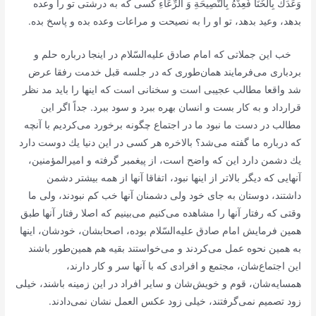
وَعَدَكَ بِالْخَنَا فَعِدْهُ بِالنَّصِيحَةِ وَ الرِّعَاءِ
كسی كه به درشتی تو را وعده
بدهد، وعید بدهد، تو او را به نصیحت و مراعات وعده بده و پاسخ بده.
خب این جملاتی كه امام صادق علیه‌السّلام در اینجا درباره حلم و
بردباری می‌فرمایند همان‌طوری كه در جلسه قبل خدمت رفقا عرض
شد واقعا مطالب عجیبی است و سخنانی است كه اینها را باید مد نظر
قرارداد و به كار بست و انسان بهره ببرد و سود ببرد. جداً اگر این
مطالب در دست ما نبود ما در اجتماع چگونه برخورد می‌كردیم با آنچه
كه درباره ما گفته می‌شد؟ بالاخره هر كسی در این دنیا یك دوست دارد
یك دشمن دارد این كه واضح است، از پیغمبر گرفته و امیرالمؤمنین،
آنهایی كه دیگر بالاتر از اینها نبود، اتفاقا آنها از همه بیشتر دشمن
داشتند، دوستان به جای خود ولی دشمنان آنها خب كم نبودند، ولی ما
وقتی كه رفتار آنها را مشاهده می‌كنیم می‌بینیم كه اصلا رفتار آنها طبق
همین فرمایش امام صادق علیه‌السّلام بوده، اصحابشان، خودشان، اینها
به همین نحوه عمل می‌كردند و می‌خواستند بقیه هم همین‌طور باشند
این اجتماع‌شان، مجتمع و افرادی كه با آنها سر و كار دارند،
همسایه‌شان، قوم و خویش‌شان و سایر افراد در این زمینه باشند، خیلی
زود تصمیم نمی‌گرفتند، خیلی زود عكس العمل نشان نمی‌دادند.