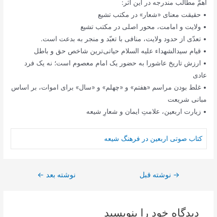
اهمّ مطالب مندرجه در این اثر:
• حقیقت معنای «شعار» در مکتب تشیع
• ولایت و امامت، محور اصلی در مکتب تشیع
• تعدّی از حدود ولایت، منافی با تعبّد و منجر به بدعت است.
• قیام سیدالشهداء علیه السلام حیاتی‌ترین شاخص حق و باطل
• ارزش تاریخ عاشورا به حضور یک امام معصوم است؛ نه یک فرد
عادی
• غلط بودن مراسم «هفتم» و «چهلم» و «سال» برای اموات، بر اساس
مبانی شریعت
• زیارت اربعین، علامتِ ایمان و شعارِ شیعه
کتاب صوتی اربعین در فرهنگ شیعه
→
راهبری
نوشته قبل
نوشته بعد
←
نوشته
دیدگاه‌ خود را بنویسید