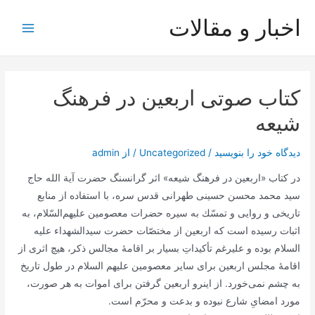
رش
اخبار و مقالات
ه
Main
حتوا
Menu
کتاب صوتی اربعین در فرهنگ
شیعه
دیدگاه‌ خود را بنویسید
/
Uncategorized
/ از
admin
در کتاب «اربعین در فرهنگ شیعه» اثر گرانسنگ حضرت آیة الله حاج
سید محمد محسن حسینی طهرانی قدس سره، با استفاده از منابع
تاريخى و روايى و تمسّك به سيره حضرات معصومين عليهم‌‏السّلام، به
اثبات رسیده است که اربعین از مختصّات حضرت سیدالشهداء علیه
السلام بوده و علیرغم تأکیداتِ بسیار بر اقامۀ مجالس ذکر، هیچ اثری از
اقامۀ مجلس اربعین براى ساير معصومین علیهم السلام در طول تاریخ
به چشم نمى‌‏خورد. از اینرو اربعين گرفتن براى اموات به هر صورت،
مورد امضایِ شارع نبوده و بدعت و محرّم است.